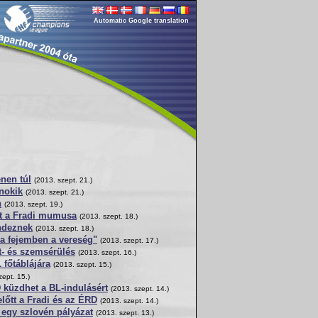
Automatic Google translation
nen túl
(2013. szept. 21.)
nokik
(2013. szept. 21.)
n
(2013. szept. 19.)
t a Fradi mumusa
(2013. szept. 18.)
endeznek
(2013. szept. 18.)
a fejemben a vereség"
(2013. szept. 17.)
t- és szemsérülés
(2013. szept. 16.)
 főtáblájára
(2013. szept. 15.)
zept. 15.)
 küzdhet a BL-indulásért
(2013. szept. 14.)
előtt a Fradi és az ÉRD
(2013. szept. 14.)
egy szlovén pályázat
(2013. szept. 13.)