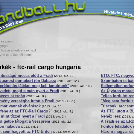
resszum
yright
 hozzá a kedvencekhez!
yen ez a kezdőlapom!
kék - ftc-rail cargo hungaria
ntosságú meccs előtt a Fradi
ETO, FTC: negyve
(2013. okt. 13.)
dućnost pontokért jön Dabasra
Szombaton is baj
(2013. okt. 12.)
erélgetős játékot meg kell tanulnunk"
Kellemetlen pofo
(2013. okt. 10.)
edett, majd simán nyert a Fradi
Az Újváros marad
(2013. okt. 9.)
meccs szerdán
Teljes fordulót r
(2013. okt. 9.)
mény vereségbe futott a Fradi
"Meg sem fordult 
(2013. okt. 6.)
 már vannak elvárások
Triscsuk: arccson
(2013. okt. 6.)
 fene az az FTC-Rail Cargo?"
Az FTC jutott a BL
(2013. okt. 4.)
mint tízzel nyert a Fradi
Nehéz lesz
(2013. okt. 2.)
(2013. s
ligetbe látogat a Veszprém
A Fradi és az ÉRD
(2013. okt. 2.)
on haladva
Fontos feladatok 
(2013. okt. 1.)
yt sem hagyott az FTC Érden
Három magyar és 
(2013. szept. 29.)