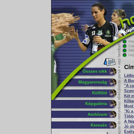
Imp
Cop
Add
Leg
Cím
Összes cikk
Létfo
A Bu
Magyarország
"A cs
Szenv
Külföld
Két 
Kőke
Képgaléria
Most
"Ki a
Archívum
Több 
A Nép
Keresés
Jó út
Esél