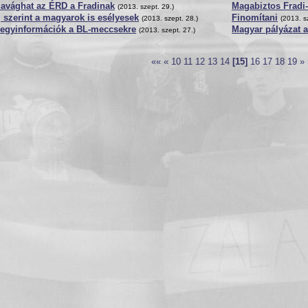
zavághat az ÉRD a Fradinak
Magabiztos Fradi
(2013. szept. 29.)
j szerint a magyarok is esélyesek
Finomítani
(2013. szept. 28.)
(2013. s
jegyinformációk a BL-meccsekre
Magyar pályázat 
(2013. szept. 27.)
««
«
10
11
12
13
14
[15]
16
17
18
19
»