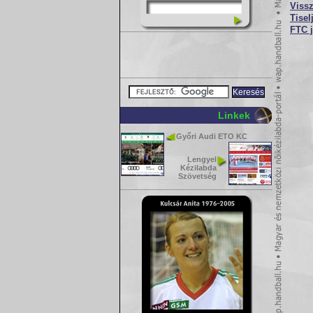
Viss
Tisel
FTC 
Linkek
Győri Audi ETO KC
Lengyel
Kézilabda
Szövetség