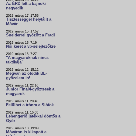
Az ÉRD lett a bajnoki
negyedik
2019. május 17. 17:55
Tisztességgel helytállt a
Móvár
2019. május 15. 17:57
Snelderrel győzött a Fradi
2019. május 15. 7:19
Női keret a vb-selejtezőkre
2019. május 13. 7:27
"A magyaroknak nincs
taktikája"
2019. május 12. 15:12
Megvan az ötödik BL-
győzelem is!
2019. május 11. 22:16
Junior Final4-győztesek a
magyarok
2019. május 11. 20:40
Felülhet a trónra a Siófok
2019. május 11. 15:05
Lehengerlő játékkal döntős a
Győr
2019. május 10. 19:09
Móváron is kikapott a