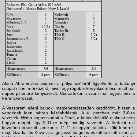
Budapest, Elek Gyula Aréna, 600 néző
Játékvezetők: Medve Róbert, Nagy I. László
Cifra
2
Kiskartali
1
Kovacsicz
2
Marincsák
3
Mészáros R. R.
1
Pelczéder
4
Pena
10(6)
Planéta
7
Steinbach
3
Takács Bi.
5
Such
4
Tóth E.
3(2)
Szamoránsky P.
3
Tóth G.
7(2)
Szarka
4
Szekerczés
4
Szucsánszki
2
Tomori
3
Vérten
1
Zácsik
2
Hétméteresek:
7/6
Hétméteresek:
5/4
Kiállítások:
8 perc
Kiállítások:
6 perc
Alena Abramovics csupán a pálya széléről figyelhette a bakonyi
csapat elleni mérkőzést, mivel egy régebbi könyöksérülése miatt pár
napos pihenőre kényszerült. Csütörtökön viszont már együtt edz a
Ferencvárossal.
A Veszprém elleni bajnoki meglepetésszerűen kezdődött, hiszen a
vendégek igen bátran kézilabdáztak. A 4. percben már 3-6-ra
vezettek. Hiába kapaszkodott a Fradi, a fiatalokból álló alakulat nem
hagyta magát, így 9-11-re még mindig vezetett. A fordulat ezt
követően érkezett, amikor is 11-11-re egyenlítettek a zöld-fehérek,
majd Szarka és Kovacsicz góljaival kétgólos vezetésre tett szert az