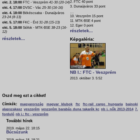
2. FTC 40 pont
okt. 2. 18:00
FTC - Veszprém
41-30 (20-14)
3. Dunaújváros 33 pont
okt. 4. 17:00
DVSC - Vác
25-30 (16-16)
...
okt. 4. 18:00
Békéscsaba - Dunaújváros
10. Veszprém 15 pont
23-24 (8-13)
11. MTK-BSE 4 pont
okt. 5. 17:00
FKC - Érd
31-28 (15-13)
12. Eger 0 pont
okt. 5. 18:00
Siófok - MTK-BSE
38-23 (16-
részletek...
12)
részletek...
Képgaléria:
NB I.: FTC - Veszprém
2013. október 3. 5:52
Oszd meg ezt a cikket!
Címkék:
magyarország
magyar klubok
ftc
ftc-rail cargo hungaria
bajnoki
alapszakasz
veszprém
veszprém barabás duna takarék kc
nb i. nők 2013-2014
7.
forduló
nb i.: ftc - veszprém
További hírek
2019. május 22. 18:15
Búcsúzunk
2019. május 18. 18:21