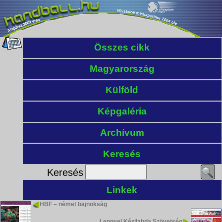
Összes cikk
Magyarország
Külföld
Képgaléria
Archívum
Keresés
Keresés
Linkek
HBF – német bajnokság
Lengyel Kézilabda Szövetség