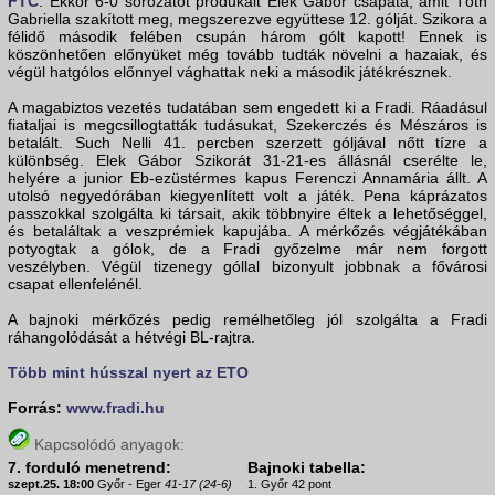
FTC
. Ekkor 6-0 sorozatot produkált Elek Gábor csapata, amit Tóth
Gabriella szakított meg, megszerezve együttese 12. gólját. Szikora a
félidő második felében csupán három gólt kapott! Ennek is
köszönhetően előnyüket még tovább tudták növelni a hazaiak, és
végül hatgólos előnnyel vághattak neki a második játékrésznek.
A magabiztos vezetés tudatában sem engedett ki a Fradi. Ráadásul
fiataljai is megcsillogtatták tudásukat, Szekerczés és Mészáros is
betalált. Such Nelli 41. percben szerzett góljával nőtt tízre a
különbség. Elek Gábor Szikorát 31-21-es állásnál cserélte le,
helyére a junior Eb-ezüstérmes kapus Ferenczi Annamária állt. A
utolsó negyedórában kiegyenlített volt a játék. Pena káprázatos
passzokkal szolgálta ki társait, akik többnyire éltek a lehetőséggel,
és betaláltak a veszprémiek kapujába. A mérkőzés végjátékában
potyogtak a gólok, de a Fradi győzelme már nem forgott
veszélyben. Végül tizenegy góllal bizonyult jobbnak a fővárosi
csapat ellenfelénél.
A bajnoki mérkőzés pedig remélhetőleg jól szolgálta a Fradi
ráhangolódását a hétvégi BL-rajtra.
Több mint hússzal nyert az ETO
Forrás:
www.fradi.hu
Kapcsolódó anyagok:
7. forduló menetrend:
Bajnoki tabella:
szept.25. 18:00
Győr - Eger
41-17 (24-6)
1. Győr 42 pont