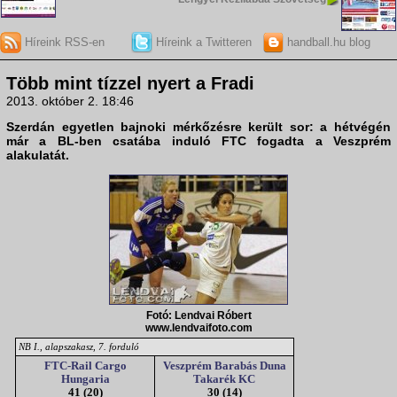
Híreink RSS-en
Híreink a Twitteren
handball.hu blog
Több mint tízzel nyert a Fradi
2013. október 2. 18:46
Szerdán egyetlen bajnoki mérkőzésre került sor: a hétvégén
már a BL-ben csatába induló
FTC
fogadta a
Veszprém
alakulatát.
Fotó: Lendvai Róbert
www.lendvaifoto.com
NB I., alapszakasz, 7. forduló
FTC-Rail Cargo
Veszprém Barabás Duna
Hungaria
Takarék KC
41 (20)
30 (14)