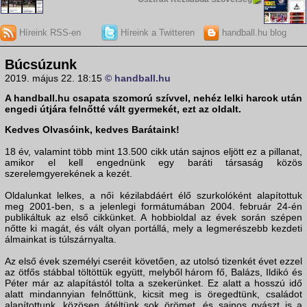
Híreink RSS-en
Híreink a Twitteren
handball.hu blog
Búcsúzunk
2019. május 22. 18:15
© handball.hu
A handball.hu csapata szomorú szívvel, nehéz lelki harcok után
engedi útjára felnőtté vált gyermekét, ezt az oldalt.
Kedves Olvasóink, kedves Barátaink!
18 év, valamint több mint 13.500 cikk után sajnos eljött ez a pillanat,
amikor el kell engednünk egy baráti társaság közös
szerelemgyerekének a kezét.
Oldalunkat lelkes, a női kézilabdáért élő szurkolóként alapítottuk
meg 2001-ben, s a jelenlegi formátumában 2004. február 24-én
publikáltuk az első cikkünket. A hobbioldal az évek során szépen
nőtte ki magát, és vált olyan portállá, mely a legmerészebb kezdeti
álmainkat is túlszárnyalta.
Az első évek személyi cseréit követően, az utolsó tizenkét évet ezzel
az ötfős stábbal töltöttük együtt, melyből három fő, Balázs, Ildikó és
Péter már az alapítástól tolta a szekerünket. Ez alatt a hosszú idő
alatt mindannyian felnőttünk, kicsit meg is öregedtünk, családot
alapítottunk, közösen átéltünk sok örömet, és sajnos gyászt is a