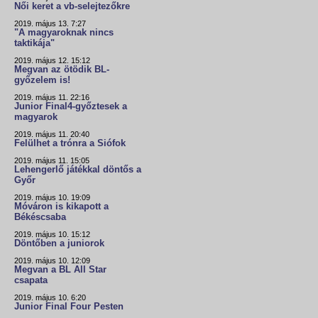
Női keret a vb-selejtezőkre
2019. május 13. 7:27
"A magyaroknak nincs
taktikája"
2019. május 12. 15:12
Megvan az ötödik BL-
győzelem is!
2019. május 11. 22:16
Junior Final4-győztesek a
magyarok
2019. május 11. 20:40
Felülhet a trónra a Siófok
2019. május 11. 15:05
Lehengerlő játékkal döntős a
Győr
2019. május 10. 19:09
Móváron is kikapott a
Békéscsaba
2019. május 10. 15:12
Döntőben a juniorok
2019. május 10. 12:09
Megvan a BL All Star
csapata
2019. május 10. 6:20
Junior Final Four Pesten