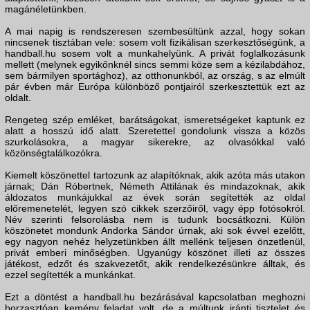
magánéletünkben.
A mai napig is rendszeresen szembesültünk azzal, hogy sokan
nincsenek tisztában vele: sosem volt fizikálisan szerkesztőségünk, a
handball.hu sosem volt a munkahelyünk. A privát foglalkozásunk
mellett (melynek egyikőnknél sincs semmi köze sem a kézilabdához,
sem bármilyen sportághoz), az otthonunkból, az ország, s az elmúlt
pár évben már Európa különböző pontjairól szerkesztettük ezt az
oldalt.
Rengeteg szép emléket, barátságokat, ismeretségeket kaptunk ez
alatt a hosszú idő alatt. Szeretettel gondolunk vissza a közös
szurkolásokra, a magyar sikerekre, az olvasókkal való
közönségtalálkozókra.
Kiemelt köszönettel tartozunk az alapítóknak, akik azóta más utakon
járnak; Dán Róbertnek, Németh Attilának és mindazoknak, akik
áldozatos munkájukkal az évek során segítették az oldal
előremenetelét, legyen szó cikkek szerzőiről, vagy épp fotósokról.
Név szerinti felsorolásba nem is tudunk bocsátkozni. Külön
köszönetet mondunk Andorka Sándor úrnak, aki sok évvel ezelőtt,
egy nagyon nehéz helyzetünkben állt mellénk teljesen önzetlenül,
privát emberi minőségben. Ugyanúgy köszönet illeti az összes
játékost, edzőt és szakvezetőt, akik rendelkezésünkre álltak, és
ezzel segítették a munkánkat.
Ezt a döntést a handball.hu bezárásával kapcsolatban meghozni
borzasztóan kemény feladat volt, de a múltunk iránti tisztelet és