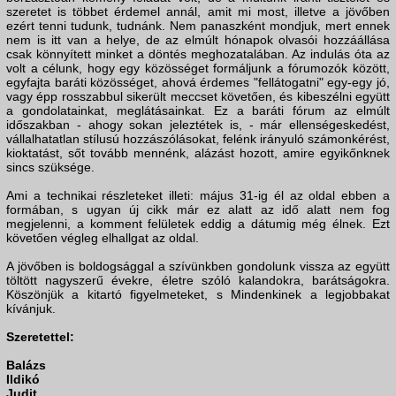
szeretet is többet érdemel annál, amit mi most, illetve a jövőben
ezért tenni tudunk, tudnánk. Nem panaszként mondjuk, mert ennek
nem is itt van a helye, de az elmúlt hónapok olvasói hozzáállása
csak könnyített minket a döntés meghozatalában. Az indulás óta az
volt a célunk, hogy egy közösséget formáljunk a fórumozók között,
egyfajta baráti közösséget, ahová érdemes "fellátogatni" egy-egy jó,
vagy épp rosszabbul sikerült meccset követően, és kibeszélni együtt
a gondolatainkat, meglátásainkat. Ez a baráti fórum az elmúlt
időszakban - ahogy sokan jeleztétek is, - már ellenségeskedést,
vállalhatatlan stílusú hozzászólásokat, felénk irányuló számonkérést,
kioktatást, sőt tovább mennénk, alázást hozott, amire egyikőnknek
sincs szüksége.
Ami a technikai részleteket illeti: május 31-ig él az oldal ebben a
formában, s ugyan új cikk már ez alatt az idő alatt nem fog
megjelenni, a komment felületek eddig a dátumig még élnek. Ezt
követően végleg elhallgat az oldal.
A jövőben is boldogsággal a szívünkben gondolunk vissza az együtt
töltött nagyszerű évekre, életre szóló kalandokra, barátságokra.
Köszönjük a kitartó figyelmeteket, s Mindenkinek a legjobbakat
kívánjuk.
Szeretettel:
Balázs
Ildikó
Judit