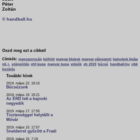
Péter
Zoltán
© handball.hu
Oszd meg ezt a cikket!
Címkék:
magyarország
külföld
magyar klubok
magyar válogatott
bajnokok ligája
nb i.
utánpótlás
ehf-kupa
magyar kupa
videók
vb 2019
búcsú
handball.hu
cikk
bezárás
További hírek
2019. május 22. 18:15
Búcsúzunk
2019. május 18. 18:21
Az ÉRD lett a bajnoki
negyedik
2019. május 17. 17:55
Tisztességgel helytállt a
Móvár
2019. május 15. 17:57
Snelderrel győzött a Fradi
2019. május 15. 7:19