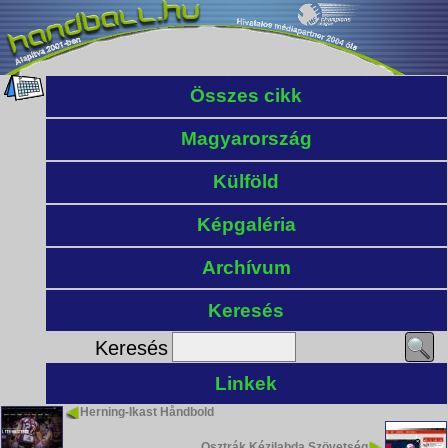
Összes cikk
Magyarország
Külföld
Képgaléria
Archívum
Keresés
Keresés
Linkek
Herning-Ikast Håndbold
Osztrák Kézilabda Szövetség