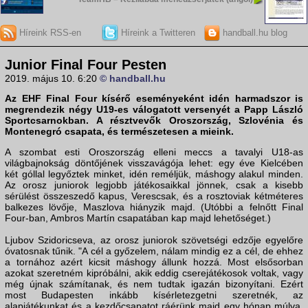
Híreink RSS-en
Híreink a Twitteren
handball.hu blog
Junior Final Four Pesten
2019. május 10. 6:20
© handball.hu
Az EHF Final Four kísérő eseményeként idén harmadszor is
megrendezik négy U19-es válogatott versenyét a Papp László
Sportcsarnokban. A résztvevők Oroszország, Szlovénia és
Montenegró csapata, és természetesen a mieink.
A szombat esti Oroszország elleni meccs a tavalyi U18-as
világbajnokság döntőjének visszavágója lehet: egy éve Kielcében
két góllal legyőztek minket, idén reméljük, máshogy alakul minden.
Az orosz juniorok legjobb játékosaikkal jönnek, csak a kisebb
sérülést összeszedő kapus, Verescsak, és a rosztoviak kétméteres
balkezes lövője, Maszlova hiányzik majd. (Utóbbi a felnőtt Final
Four-ban, Ambros Martín csapatában kap majd lehetőséget.)
Ljubov Szidoricseva, az orosz juniorok szövetségi edzője egyelőre
óvatosnak tűnik. "A cél a győzelem, nálam mindig ez a cél, de ehhez
a tornához azért kicsit máshogy állunk hozzá. Most elsősorban
azokat szeretném kipróbálni, akik eddig cserejátékosok voltak, vagy
még újnak számítanak, és nem tudtak igazán bizonyítani. Ezért
most Budapesten inkább kísérletezgetni szeretnék, az
alapjátékunkat és a kezdőcsapatot ráérünk majd egy hónap múlva,