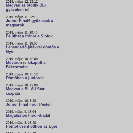
2019. május 12. 15:12
Megvan az ötödik BL-
győzelem is!
2019. május 11. 22:16
Junior Final4-győztesek a
magyarok
2019. május 11. 20:40
Felülhet a trónra a Siófok
2019. május 11. 15:05
Lehengerlő játékkal döntős a
Győr
2019. május 10. 19:09
Móváron is kikapott a
Békéscsaba
2019. május 10. 15:12
Döntőben a juniorok
2019. május 10. 12:09
Megvan a BL All Star
csapata
2019. május 10. 6:20
Junior Final Four Pesten
2019. május 9. 18:04
Magabiztos Fradi-diadal
2019. május 8. 18:40
Pontot csent otthon az Eger