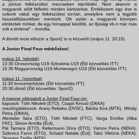
a júniusi felkészülési meccseken kipróbálni. Nem akarom a
magyarok előtt felfedni minden kártyánkat. Emlékszem egy éve is
voltunk náluk egy felkészülési tornán, amelyikre nem a legjobb
összeállításunkban mentünk. Ott aztán a magyarok könnyen
elintéztek minket, de egy hónappal később, az ifjúsági vb-n már más
volt a történet" - mondta.
A döntőt most először a Sport2 tv is közvetíti (május 11. 20:15).
A Junior Final Four mérkőzései:
május 10. (péntek)
13:30 Oroszország U19-Szlovénia U19 (Élő közvetítés
ITT
)
15:30 Magyarország U19-Montenegró U19 (Élő közvetítés
ITT
)
május 11. (szombat)
11:30 bronzmérkőzés (Élő közvetítés
ITT
)
20:30 döntő (Élő közvetítés: Sport2)
A magyar válogatott a Junior Final Four-on:
kapusok: Tóth Nikolett (ETO), Csapó Kincső (DKKA)
mezőnyjátékosok: Arany Rebeka (DVSC), Bánfai Kíra (MTK), Mihály
Petra (DKKA),
Afentaler Sára (ETO), Tóth Nikolett (FTC), Varga Emőke (Alba
FKC), Simon Armilla (Érd),
Pál Tamara (ETO), Kellermann Dóra (ETO), Vámos Petra (NEKA),
Szilovics Fanni (ETO), Schatzl Natalie (Érd), Takó Viktória (NEKA),
Stranigg Zsófia (MTK).