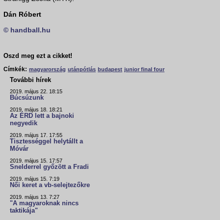
Dán Róbert
© handball.hu
Oszd meg ezt a cikket!
Címkék:
magyarország
utánpótlás
budapest
junior final four
További hírek
2019. május 22. 18:15
Búcsúzunk
2019. május 18. 18:21
Az ÉRD lett a bajnoki
negyedik
2019. május 17. 17:55
Tisztességgel helytállt a
Móvár
2019. május 15. 17:57
Snelderrel győzött a Fradi
2019. május 15. 7:19
Női keret a vb-selejtezőkre
2019. május 13. 7:27
"A magyaroknak nincs
taktikája"