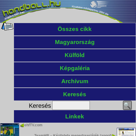
Összes cikk
Magyarország
Külföld
Képgaléria
Archívum
Keresés
Keresés
Linkek
ehfTV.com
TeamHB – Kézilabda menedzserjáték (angol)