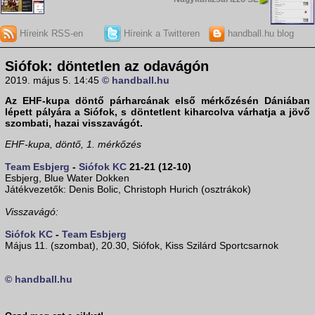
Híreink RSS-en
Híreink a Twitteren
handball.hu blog
Siófok: döntetlen az odavágón
2019. május 5. 14:45
© handball.hu
Az EHF-kupa döntő párharcának első mérkőzésén Dániában
lépett pályára a Siófok, s döntetlent kiharcolva várhatja a jövő
szombati, hazai visszavágót.
EHF-kupa, döntő, 1. mérkőzés
Team Esbjerg
-
Siófok KC
21-21 (12-10)
Esbjerg, Blue Water Dokken
Játékvezetők: Denis Bolic, Christoph Hurich (osztrákok)
Visszavágó:
Siófok KC
-
Team Esbjerg
Május 11. (szombat), 20.30, Siófok, Kiss Szilárd Sportcsarnok
© handball.hu