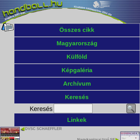
Összes cikk
Magyarország
Külföld
Képgaléria
Archívum
Keresés
Keresés
Linkek
DVSC SCHAEFFLER
Nagykanizsai Izzó SE