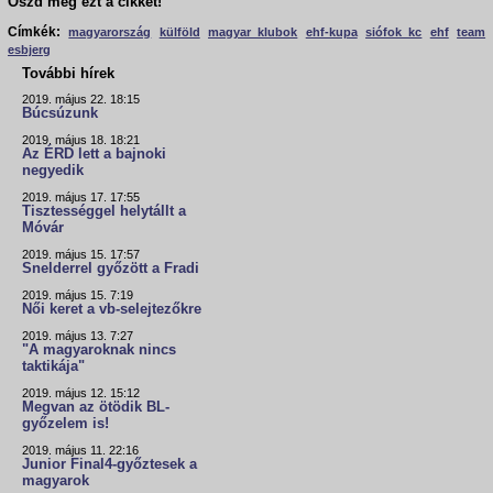
Oszd meg ezt a cikket!
Címkék:
magyarország
külföld
magyar klubok
ehf-kupa
siófok kc
ehf
team
esbjerg
További hírek
2019. május 22. 18:15
Búcsúzunk
2019. május 18. 18:21
Az ÉRD lett a bajnoki
negyedik
2019. május 17. 17:55
Tisztességgel helytállt a
Móvár
2019. május 15. 17:57
Snelderrel győzött a Fradi
2019. május 15. 7:19
Női keret a vb-selejtezőkre
2019. május 13. 7:27
"A magyaroknak nincs
taktikája"
2019. május 12. 15:12
Megvan az ötödik BL-
győzelem is!
2019. május 11. 22:16
Junior Final4-győztesek a
magyarok