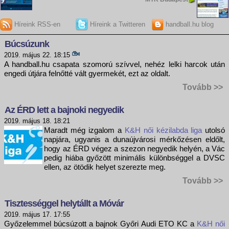
Híreink RSS-en
Híreink a Twitteren
handball.hu blog
Búcsúzunk
2019. május 22. 18:15
A handball.hu csapata szomorú szívvel, nehéz lelki harcok után
engedi útjára felnőtté vált gyermekét, ezt az oldalt.
Tovább >>
Az ÉRD lett a bajnoki negyedik
2019. május 18. 18:21
Maradt még izgalom a
K&H női kézilabda liga
utolsó
napjára, ugyanis a dunaújvárosi mérkőzésen eldőlt,
hogy az ÉRD végez a szezon negyedik helyén, a Vác
pedig hiába győzött minimális különbséggel a DVSC
ellen, az ötödik helyet szerezte meg.
Tovább >>
Tisztességgel helytállt a Móvár
2019. május 17. 17:55
Győzelemmel búcsúzott a bajnok Győri Audi ETO KC a
K&H női