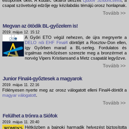
elsöpörték őket. A kudarc okairól beszélt
Ljubov Szidoricseva
, a
csapat szövetségi edzője egy kézilabdás témájú orosz honlapnak.
Tovább >>
Megvan az ötödik BL-győzelem is!
2019. május 12. 15:12
A Győri ETO végül nehezen, de újra megnyerte a
DELO női EHF Final4
döntőjét a Rosztov-Don ellen,
így Győrben marad a BL-serleg. Fordulatos és
izgalmas mérkőzésen szerezte meg a bronzérmet a
norvég Vipers Kristiansand a Metz csapatát legyőzve.
Tovább >>
Junior Final4-győztesek a magyarok
2019. május 11. 22:16
Fölényesen nyerte meg az orosz válogatott elleni Final4-döntőt a
magyar válogatott
.
Tovább >>
Felülhet a trónra a Siófok
2019. május 11. 20:40
Hétközben a bajnoki harmadik helyezést biztosította