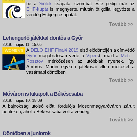
be a
Siófok
csapata, szombat este pedig már az
EHF-kupát
is megnyerte, miután öt góllal legyőzte a
vendég Esbjerg csapatát.
Tovább >>
Lehengerlő játékkal döntős a Győr
2019. május 11. 15:05
A
DELO EHF Final4 2019
első elődöntőjén a címvédő
Győr
magabiztosan verte a
Vipers
t, majd a
Metz -
Rosztov
mérkőzésen az utóbbiak nyertek, így
Ambros Martin egykori játékosai ellen meccsel a
vasárnapi döntőben.
Tovább >>
Móváron is kikapott a Békéscsaba
2019. május 10. 19:09
A bajnokság utolsó előtti fordulója Mosonmagyaróváron zárult
pénteken, ahol a Békéscsaba volt a vendég.
Tovább >>
Döntőben a juniorok