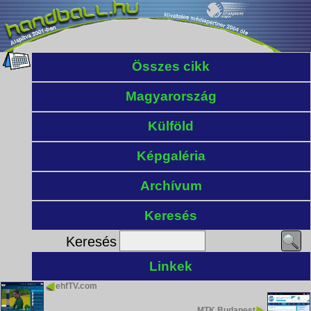
Összes cikk
Magyarország
Külföld
Képgaléria
Archívum
Keresés
Keresés
Linkek
ehfTV.com
MTK Budapest