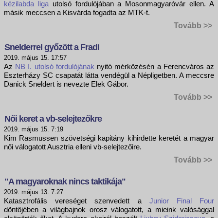
kézilabda liga
utolsó fordulójában a Mosonmagyaróvár ellen. A
másik meccsen a Kisvárda fogadta az MTK-t.
Tovább >>
Snelderrel győzött a Fradi
2019. május 15. 17:57
Az
NB I. utolsó fordulójának
nyitó mérkőzésén a Ferencváros az
Eszterházy SC csapatát látta vendégül a Népligetben. A meccsre
Danick Sneldert is nevezte Elek Gábor.
Tovább >>
Női keret a vb-selejtezőkre
2019. május 15. 7:19
Kim Rasmussen szövetségi kapitány kihirdette keretét a magyar
női válogatott Ausztria elleni vb-selejtezőire.
Tovább >>
"A magyaroknak nincs taktikája"
2019. május 13. 7:27
Katasztrofális vereséget szenvedett a
Junior Final Four
döntőjében a világbajnok orosz válogatott, a mieink valósággal