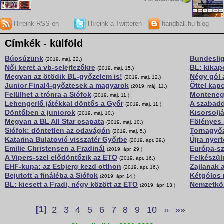
Híreink RSS-en
Híreink a Twitteren
handball.hu blog
Címkék - külföld
Búcsúzunk
Bundeslig
(2019. máj. 22.)
Női keret a vb-selejtezőkre
BL: kikapo
(2019. máj. 15.)
Megvan az ötödik BL-győzelem is!
Négy gól 
(2019. máj. 12.)
Junior Final4-győztesek a magyarok
Öttel kapo
(2019. máj. 11.)
Felülhet a trónra a Siófok
Monteneg
(2019. máj. 11.)
Lehengerlő játékkal döntős a Győr
A szabad
(2019. máj. 11.)
Döntőben a juniorok
Kisorsolj
(2019. máj. 10.)
Megvan a BL All Star csapata
Fölényes 
(2019. máj. 10.)
Siófok: döntetlen az odavágón
Tornagyőz
(2019. máj. 5.)
Katarina Bulatović visszatér Győrbe
Újra nyer
(2019. ápr. 29.)
Emilie Christensen a Fradinál
Európa-sz
(2019. ápr. 29.)
A Vipers-szel elődöntőzik az ETO
Felkészüln
(2019. ápr. 16.)
EHF-kupa: az Esbjerg kezd otthon
Zajlanak 
(2019. ápr. 16.)
Bejutott a fináléba a Siófok
Kétgólos 
(2019. ápr. 14.)
BL: kiesett a Fradi, négy között az ETO
Nemzetköz
(2019. ápr. 13.)
[1]
2
3
4
5
6
7
8
9
10
»
»»