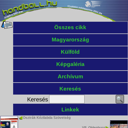
Összes cikk
Magyarország
Külföld
Képgaléria
Archívum
Keresés
Keresés
Linkek
Osztrák Kézilabda Szövetség
VfL Oldenburg