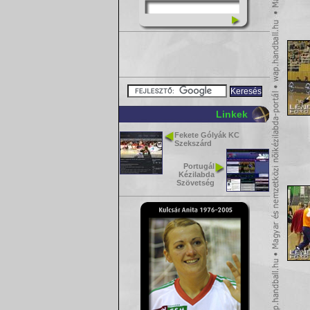
Linkek
Fekete Gólyák KC
Szekszárd
Portugál
Kézilabda
Szövetség