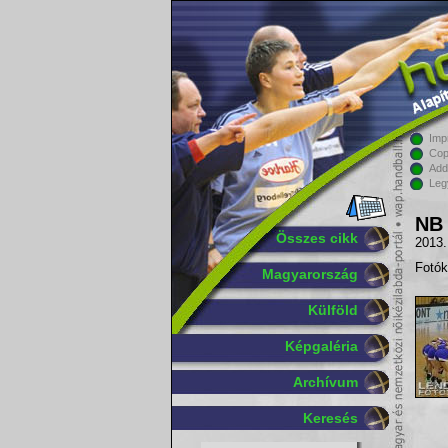
Imp
Cop
Add
Leg
NB 
Összes cikk
2013.
Fotók
Magyarország
Külföld
Képgaléria
Archívum
Keresés