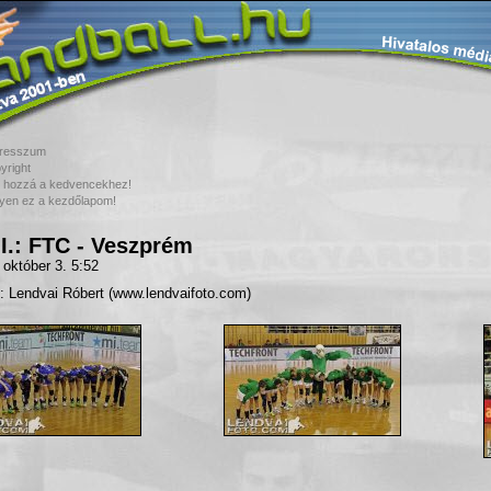
resszum
yright
 hozzá a kedvencekhez!
yen ez a kezdőlapom!
I.: FTC - Veszprém
 október 3. 5:52
: Lendvai Róbert (www.lendvaifoto.com)