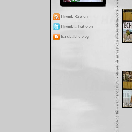
Híreink RSS-en
Híreink a Twitteren
handball.hu blog