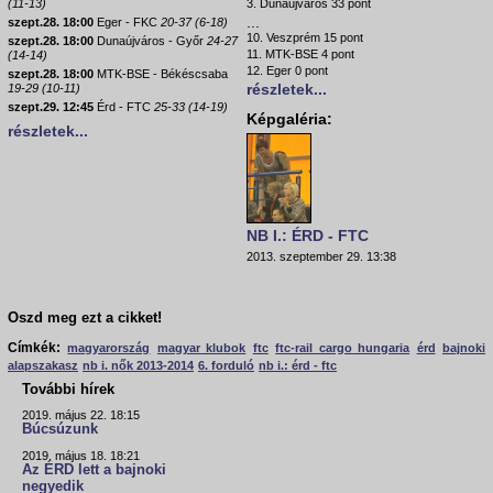
(11-13)
3. Dunaújváros 33 pont
...
szept.28. 18:00
Eger - FKC
20-37 (6-18)
10. Veszprém 15 pont
szept.28. 18:00
Dunaújváros - Győr
24-27
11. MTK-BSE 4 pont
(14-14)
12. Eger 0 pont
szept.28. 18:00
MTK-BSE - Békéscsaba
részletek...
19-29 (10-11)
szept.29. 12:45
Érd - FTC
25-33 (14-19)
Képgaléria:
részletek...
NB I.: ÉRD - FTC
2013. szeptember 29. 13:38
Oszd meg ezt a cikket!
Címkék:
magyarország
magyar klubok
ftc
ftc-rail cargo hungaria
érd
bajnoki
alapszakasz
nb i. nők 2013-2014
6. forduló
nb i.: érd - ftc
További hírek
2019. május 22. 18:15
Búcsúzunk
2019. május 18. 18:21
Az ÉRD lett a bajnoki
negyedik