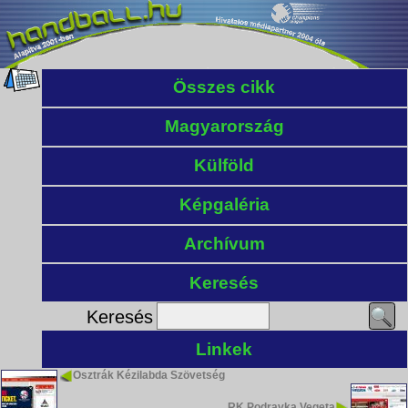
Összes cikk
Magyarország
Külföld
Képgaléria
Archívum
Keresés
Keresés
Linkek
Osztrák Kézilabda Szövetség
RK Podravka Vegeta