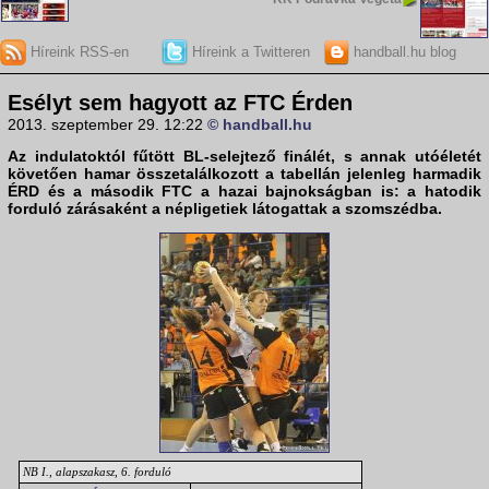
Híreink RSS-en
Híreink a Twitteren
handball.hu blog
Esélyt sem hagyott az FTC Érden
2013. szeptember 29. 12:22
© handball.hu
Az indulatoktól fűtött BL-selejtező finálét, s annak utóéletét
követően hamar összetalálkozott a tabellán jelenleg harmadik
ÉRD
és a második
FTC
a hazai bajnokságban is: a hatodik
forduló zárásaként a népligetiek látogattak a szomszédba.
NB I., alapszakasz, 6. forduló