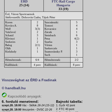
ÉRD
FTC-Rail Cargo
25 (14)
Hungaria
33 (19)
Érd, Városi Sportcsarnok
Játékvezetők: Dobrovits Csaba, Tájok Péter
Koren
2
Szucsánszki
5
Kovács A.
8
Tomori
4
Wolf
3(3)
Kovacsicz
4
Vukčević
2
Zácsik
1
Schatzl
3
Steinbach
6
Klivinyi
1
Pena
4(2)
Szekeres
2
Szarka
3
Balog
2(1)
Vérten
1
Oláh
1
Szekerczés
1
Kisfaludy
1
Szamoránsky P.
3
Such
1
Hétméteresek:
6/4
Hétméteresek:
2/2
Kiállítások:
4 perc
Kiállítások:
8 perc
Visszavághat az ÉRD a Fradinak
© handball.hu
Kapcsolódó anyagok:
6. forduló menetrend:
Bajnoki tabella:
szept.28. 18:00
Vác - Siófok
26-24 (15-12)
1. Győr 42 pont
2. FTC 40 pont
szept.28. 18:00
Veszprém - DVSC
22-26