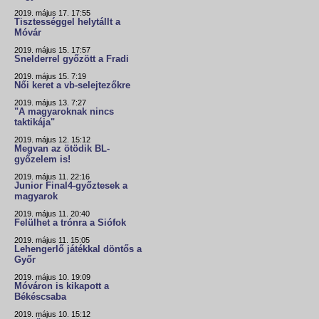
2019. május 17. 17:55
Tisztességgel helytállt a
Móvár
2019. május 15. 17:57
Snelderrel győzött a Fradi
2019. május 15. 7:19
Női keret a vb-selejtezőkre
2019. május 13. 7:27
"A magyaroknak nincs
taktikája"
2019. május 12. 15:12
Megvan az ötödik BL-
győzelem is!
2019. május 11. 22:16
Junior Final4-győztesek a
magyarok
2019. május 11. 20:40
Felülhet a trónra a Siófok
2019. május 11. 15:05
Lehengerlő játékkal döntős a
Győr
2019. május 10. 19:09
Móváron is kikapott a
Békéscsaba
2019. május 10. 15:12