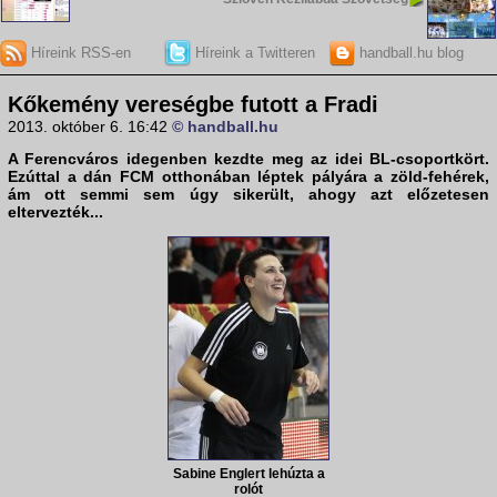
Híreink RSS-en
Híreink a Twitteren
handball.hu blog
Kőkemény vereségbe futott a Fradi
2013. október 6. 16:42
© handball.hu
A Ferencváros idegenben kezdte meg az idei BL-csoportkört.
Ezúttal a dán FCM otthonában léptek pályára a zöld-fehérek,
ám ott semmi sem úgy sikerült, ahogy azt előzetesen
eltervezték...
Sabine Englert lehúzta a
rolót