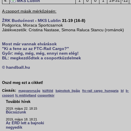
4.
1
0
0
1
19-31
-12
MKS Lublin
A csoport másik mérkőzésén:
ŽRK Budućnost
-
MKS Lublin
31-19 (16-8)
Podgorica, Moraca Sportcsarnok
Játékvezetők: Cristina Nastase, Simona Raluca Stancu (románok)
Most már vannak elvárások
"Ki a fene az az FTC-Rail Cargo?"
Győr: még, még, még, ennyi nem elég!
BL: megkezdődtek a csoportküzdelmek
© handball.hu
Oszd meg ezt a cikket!
Címkék:
magyarország
külföld
bajnokok ligája
ftc-rail cargo hungaria
bl
b-
csoport
fc midtjylland
csoportkör
További hírek
2019. május 22. 18:15
Búcsúzunk
2019. május 18. 18:21
Az ÉRD lett a bajnoki
negyedik