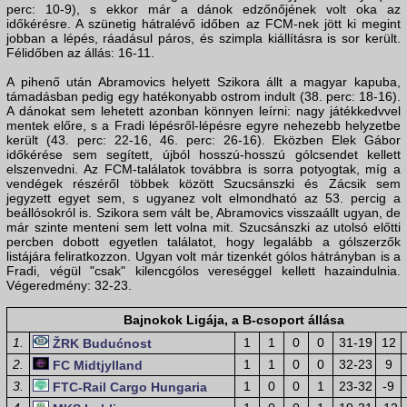
perc: 10-9), s ekkor már a dánok edzőnőjének volt oka az
időkérésre. A szünetig hátralévő időben az FCM-nek jött ki megint
jobban a lépés, ráadásul páros, és szimpla kiállításra is sor került.
Félidőben az állás: 16-11.
A pihenő után Abramovics helyett Szikora állt a magyar kapuba,
támadásban pedig egy hatékonyabb ostrom indult (38. perc: 18-16).
A dánokat sem lehetett azonban könnyen leírni: nagy játékkedvvel
mentek előre, s a Fradi lépésről-lépésre egyre nehezebb helyzetbe
került (43. perc: 22-16, 46. perc: 26-16). Eközben Elek Gábor
időkérése sem segített, újból hosszú-hosszú gólcsendet kellett
elszenvedni. Az FCM-találatok továbbra is sorra potyogtak, míg a
vendégek részéről többek között Szucsánszki és Zácsik sem
jegyzett egyet sem, s ugyanez volt elmondható az 53. percig a
beállósokról is. Szikora sem vált be, Abramovics visszaállt ugyan, de
már szinte menteni sem lett volna mit. Szucsánszki az utolsó előtti
percben dobott egyetlen találatot, hogy legalább a gólszerzők
listájára feliratkozzon. Ugyan volt már tizenkét gólos hátrányban is a
Fradi, végül "csak" kilencgólos vereséggel kellett hazaindulnia.
Végeredmény: 32-23.
Bajnokok Ligája, a B-csoport állása
1.
1
1
0
0
31-19
12
ŽRK Budućnost
2.
1
1
0
0
32-23
9
FC Midtjylland
3.
1
0
0
1
23-32
-9
FTC-Rail Cargo Hungaria