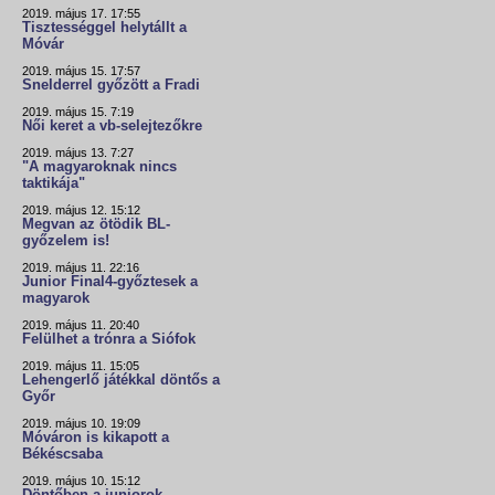
2019. május 17. 17:55
Tisztességgel helytállt a
Móvár
2019. május 15. 17:57
Snelderrel győzött a Fradi
2019. május 15. 7:19
Női keret a vb-selejtezőkre
2019. május 13. 7:27
"A magyaroknak nincs
taktikája"
2019. május 12. 15:12
Megvan az ötödik BL-
győzelem is!
2019. május 11. 22:16
Junior Final4-győztesek a
magyarok
2019. május 11. 20:40
Felülhet a trónra a Siófok
2019. május 11. 15:05
Lehengerlő játékkal döntős a
Győr
2019. május 10. 19:09
Móváron is kikapott a
Békéscsaba
2019. május 10. 15:12