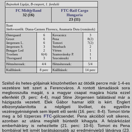
Bajnokok Ligája, B-csoport, 1. forduló
FC Midtjylland
FTC-Rail Cargo
32 (16)
Hungaria
23 (11)
Ikast
Játékvezetők: Diana-Carmen Florescu, Anamaria Duta (románok)
Østergaard
6
Kovacsicz
3
Groot
6
Pena
8(2)
Jørgensen L.
6
Tomori
7(2)
Jørgensen S.
3
Steinbach
2
Brøgger Led
2
Vérten
1
Troelsen
6(4)
Szamoránsky P.
1
Thorsgaard
3
Szucsánszki
1
Hétméteresek:
4/4
Hétméteresek:
5/4
Kiállítások:
8 perc
Kiállítások:
14 perc
Szélső és hetes-góljainak köszönhetően az ötödik percre már 1-4-es
vezetésre tett szert a Ferencváros. A rontott támadások sora
megbosszulta magát, s a magyar csapat magára húzta ezzel
ellenfelét (9. perc: 4-4), majd Stine Jörgensen találatával már a
házigazda vezetett. Elek Gábor hamar időt is kért. Englert
elbizonytalanította a népligeti lövőket, és egyelőre
vezéregyéniségnek sem lépett elő senki (16. perc: 8-4). Tomori törte
meg a bő tízperces
FTC
-gólcsendet. Pena akcióból volt sikeres,
azonban az utána megítélt büntetőt kihagyta. A felzárkózást
emberhátrány is nehezítette (21. perc: 10-6). Tomori és Pena
bombáival lett ismét barátságosabb az eredményjelző látványa (23.