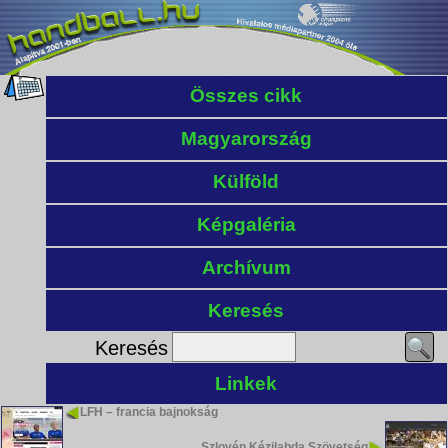
Összes cikk
Magyarország
Külföld
Képgaléria
Archívum
Keresés
Keresés
Linkek
LFH – francia bajnokság
Szlovén Kézilabda Szövetség