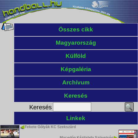
Összes cikk
Magyarország
Külföld
Képgaléria
Archívum
Keresés
Keresés
Linkek
Fekete Gólyák KC Szekszárd
Macedón Kézilabda Szövetség