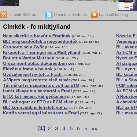
Híreink RSS-en
Híreink a Twitteren
handball.hu blog
Címkék - fc midtjylland
Nem sikerült a bravúr a Fradinak
Közel a F
(2018. ápr. 14.)
BL: megkezdődtek a negyeddöntők
Vereségge
(2018. ápr. 6.)
Csoportelső a Győr
BL: akár 
(2018. már. 10.)
Kikapott a Thüringer és a Midtjylland
Az FCM-ne
(2018. már. 4.)
Botlott a Vardar Metzben
Nyert az 
(2018. feb. 25.)
Orosz pontrablás Bukarestben
A házigaz
(2018. feb. 11.)
Előzött a francia bajnok
BL: nyert
(2018. feb. 4.)
Győzelemmel nyitott a Fradi
BL-középd
(2018. jan. 28.)
A Vipers megszerezte első címét
BL: a Säv
(2017. dec. 30.)
Tét nélkül is magabiztos volt az ETO
FCM-siker
(2017. nov. 18.)
Ismét kikapott a Vardartól a Fradi
Az FCM vi
(2017. nov. 11.)
ETO: két meccs, két győzelem
A Rosztov
(2017. okt. 15.)
BL: robogott az ETO az FCM ellen
A címvédő
(2017. okt. 7.)
BL: könnyebb is lehetett volna
BL: az ET
(2017. jún. 30.)
Kettős vereséggel búcsúzott a Fradi
BL: megva
(2017. ápr. 15.)
[1]
2
3
4
5
6
»
»»