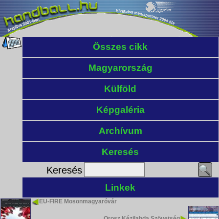
Összes cikk
Magyarország
Külföld
Képgaléria
Archívum
Keresés
Keresés
Linkek
EU-FIRE Mosonmagyaróvár
Orosz Kézilabda Szövetség