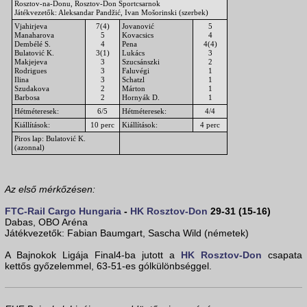
Rosztov-na-Donu, Rosztov-Don Sportcsarnok
Játékvezetők: Aleksandar Pandžić, Ivan Mošorinski (szerbek)
Vjahirjeva
7(4)
Jovanović
5
Manaharova
5
Kovacsics
4
Dembélé S.
4
Pena
4(4)
Bulatović K.
3(1)
Lukács
3
Makjejeva
3
Szucsánszki
2
Rodrigues
3
Faluvégi
1
Ilina
3
Schatzl
1
Szudakova
2
Márton
1
Barbosa
2
Hornyák D.
1
Hétméteresek:
6/5
Hétméteresek:
4/4
Kiállítások:
10 perc
Kiállítások:
4 perc
Piros lap: Bulatović K.
(azonnal)
Az első mérkőzésen:
FTC-Rail Cargo Hungaria
-
HK Rosztov-Don
29-31 (15-16)
Dabas, OBO Aréna
Játékvezetők: Fabian Baumgart, Sascha Wild (németek)
A Bajnokok Ligája Final4-ba jutott a
HK Rosztov-Don
csapata
kettős győzelemmel, 63-51-es gólkülönbséggel.