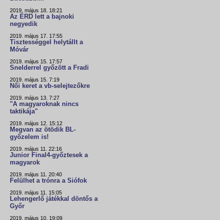
2019. május 18. 18:21
Az ÉRD lett a bajnoki
negyedik
2019. május 17. 17:55
Tisztességgel helytállt a
Móvár
2019. május 15. 17:57
Snelderrel győzött a Fradi
2019. május 15. 7:19
Női keret a vb-selejtezőkre
2019. május 13. 7:27
"A magyaroknak nincs
taktikája"
2019. május 12. 15:12
Megvan az ötödik BL-
győzelem is!
2019. május 11. 22:16
Junior Final4-győztesek a
magyarok
2019. május 11. 20:40
Felülhet a trónra a Siófok
2019. május 11. 15:05
Lehengerlő játékkal döntős a
Győr
2019. május 10. 19:09