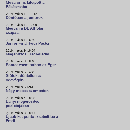
Móváron is kikapott a
Békéscsaba
2019. május 10. 15:12
Döntőben a juniorok
2019. május 10. 12:09
Megvan a BL All Star
csapata
2019. május 10. 6:20
Junior Final Four Pesten
2019. május 9. 18:04
Magabiztos Fradi-diadal
2019. május 8. 18:40
Pontot csent otthon az Eger
2019. május 5. 14:45
Siófok: döntetlen az
odavágón
2019. május 5. 6:41
Négy meccs szombaton
2019. május 4. 18:08
Danyi megerősítve
pozíciójában
2019. május 3. 18:44
Újabb két pontot zsebelt be a
Fradi