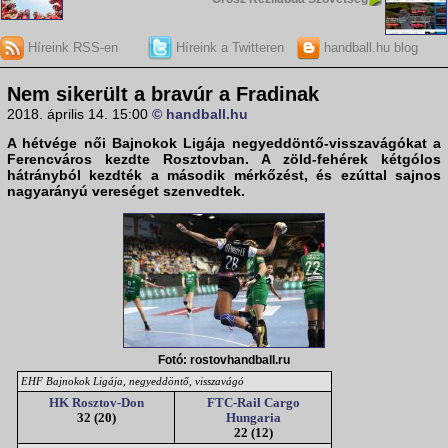
Híreink RSS-en
Híreink a Twitteren
handball.hu blog
Nem sikerült a bravúr a Fradinak
2018. április 14. 15:00
© handball.hu
A hétvége női
Bajnokok Ligája negyeddöntő
-visszavágókat a
Ferencváros
kezdte
Rosztov
ban. A zöld-fehérek kétgólos
hátrányból kezdték a második mérkőzést, és ezúttal sajnos
nagyarányú vereséget szenvedtek.
Fotó: rostovhandball.ru
EHF Bajnokok Ligája, negyeddöntő, visszavágó
HK Rosztov-Don
FTC-Rail Cargo
32 (20)
Hungaria
22 (12)