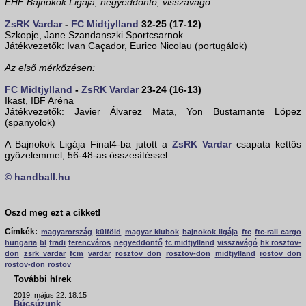
EHF Bajnokok Ligája, negyeddöntő, visszavágó
ZsRK Vardar
-
FC Midtjylland
32-25 (17-12)
Szkopje, Jane Szandanszki Sportcsarnok
Játékvezetők: Ivan Caçador, Eurico Nicolau (portugálok)
Az első mérkőzésen:
FC Midtjylland
-
ZsRK Vardar
23-24 (16-13)
Ikast, IBF Aréna
Játékvezetők: Javier Álvarez Mata, Yon Bustamante López
(spanyolok)
A Bajnokok Ligája Final4-ba jutott a
ZsRK Vardar
csapata kettős
győzelemmel, 56-48-as összesítéssel.
© handball.hu
Oszd meg ezt a cikket!
Címkék:
magyarország
külföld
magyar klubok
bajnokok ligája
ftc
ftc-rail cargo
hungaria
bl
fradi
ferencváros
negyeddöntő
fc midtjylland
visszavágó
hk rosztov-
don
zsrk vardar
fcm
vardar
rosztov don
rosztov-don
midtjylland
rostov don
rostov-don
rostov
További hírek
2019. május 22. 18:15
Búcsúzunk