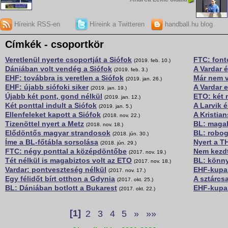
Híreink RSS-en
Híreink a Twitteren
handball.hu blog
Címkék - csoportkör
Veretlenül nyerte csoportját a Siófok
FTC: font
(2019. feb. 10.)
Dániában volt vendég a Siófok
A Vardar 
(2019. feb. 3.)
EHF: továbbra is veretlen a Siófok
Már nem v
(2019. jan. 26.)
EHF: újabb siófoki siker
A Vardar e
(2019. jan. 19.)
Újabb két pont, gond nélkül
ETO: két 
(2019. jan. 12.)
Két ponttal indult a Siófok
A Larvik 
(2019. jan. 5.)
Ellenfeleket kapott a Siófok
A Kristian
(2018. nov. 22.)
Tizenöttel nyert a Metz
BL: magab
(2018. nov. 18.)
Elődöntős magyar strandosok
BL: robog
(2018. jún. 30.)
Íme a BL-főtábla sorsolása
Nyert a T
(2018. jún. 29.)
FTC: négy ponttal a középdöntőbe
Nem kezdte
(2017. nov. 19.)
Tét nélkül is magabiztos volt az ETO
BL: könny
(2017. nov. 18.)
Vardar: pontveszteség nélkül
EHF-kupa:
(2017. nov. 17.)
Egy félidőt bírt otthon a Gdynia
A sztárcs
(2017. okt. 25.)
BL: Dániában botlott a Bukarest
EHF-kupa
(2017. okt. 22.)
[1]
2
3
4
5
»
»»