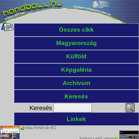
Összes cikk
Magyarország
Külföld
Képgaléria
Archívum
Keresés
Keresés
Linkek
Alba Fehérvár KC
Andrea Lekić oldala