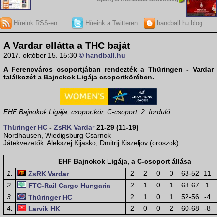
Híreink RSS-en
Híreink a Twitteren
handball.hu blog
A Vardar ellátta a THC baját
2017. október 15. 15:30
© handball.hu
A Ferencváros csoportjában rendezték a Thüringen - Vardar
találkozót a
Bajnokok Ligája
csoportkörében.
EHF Bajnokok Ligája, csoportkör, C-csoport, 2. forduló
Thüringer HC
-
ZsRK Vardar
21-29 (11-19)
Nordhausen, Wiedigsburg Csarnok
Játékvezetők: Alekszej Kijasko, Dmitrij Kiszeljov (oroszok)
EHF Bajnokok Ligája, a C-csoport állása
1.
2
2
0
0
63-52
11
ZsRK Vardar
2.
2
1
0
1
68-67
1
FTC-Rail Cargo Hungaria
3.
2
1
0
1
52-56
-4
Thüringer HC
4.
2
0
0
2
60-68
-8
Larvik HK