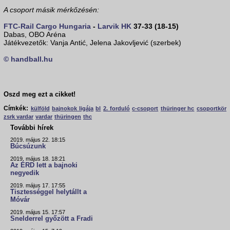
A csoport másik mérkőzésén:
FTC-Rail Cargo Hungaria
-
Larvik HK
37-33 (18-15)
Dabas, OBO Aréna
Játékvezetők: Vanja Antić, Jelena Jakovljević (szerbek)
© handball.hu
Oszd meg ezt a cikket!
Címkék:
külföld
bajnokok ligája
bl
2. forduló
c-csoport
thüringer hc
csoportkör
zsrk vardar
vardar
thüringen
thc
További hírek
2019. május 22. 18:15
Búcsúzunk
2019. május 18. 18:21
Az ÉRD lett a bajnoki
negyedik
2019. május 17. 17:55
Tisztességgel helytállt a
Móvár
2019. május 15. 17:57
Snelderrel győzött a Fradi