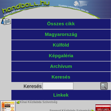
Összes cikk
Magyarország
Külföld
Képgaléria
Archívum
Keresés
Keresés
Linkek
Kínai Kézilabda Szövetség
Spanyol Kézilabda Szövetség