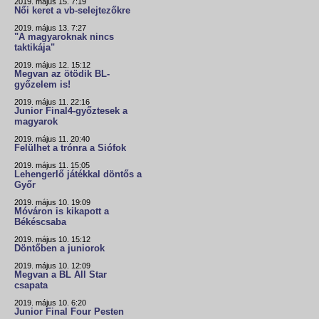
2019. május 15. 7:19
Női keret a vb-selejtezőkre
2019. május 13. 7:27
"A magyaroknak nincs
taktikája"
2019. május 12. 15:12
Megvan az ötödik BL-
győzelem is!
2019. május 11. 22:16
Junior Final4-győztesek a
magyarok
2019. május 11. 20:40
Felülhet a trónra a Siófok
2019. május 11. 15:05
Lehengerlő játékkal döntős a
Győr
2019. május 10. 19:09
Móváron is kikapott a
Békéscsaba
2019. május 10. 15:12
Döntőben a juniorok
2019. május 10. 12:09
Megvan a BL All Star
csapata
2019. május 10. 6:20
Junior Final Four Pesten