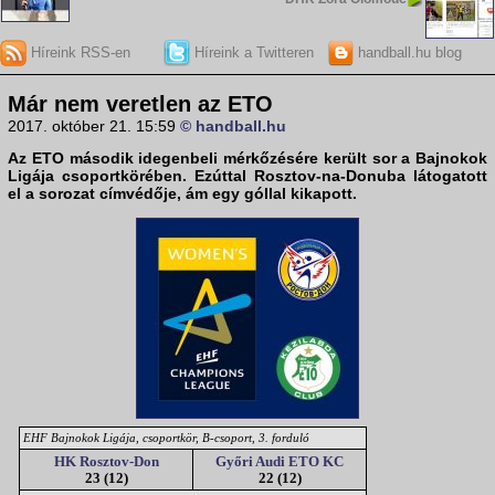
Híreink RSS-en
Híreink a Twitteren
handball.hu blog
Már nem veretlen az ETO
2017. október 21. 15:59
© handball.hu
Az ETO második idegenbeli mérkőzésére került sor a
Bajnokok
Ligája
csoportkörében. Ezúttal Rosztov-na-Donuba látogatott
el a sorozat címvédője, ám egy góllal kikapott.
EHF Bajnokok Ligája, csoportkör, B-csoport, 3. forduló
HK Rosztov-Don
Győri Audi ETO KC
23 (12)
22 (12)