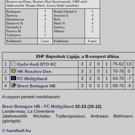
Rosztov-na-Donu, Rosztov-Don Sportcsarnok, 2400 néző
Játékvezetők: Branka Marić, Zorica Mašić (szerbek)
Rodrigues
7
Bredal Oftedal S.
5
Barbosa
4
Amorim E.
4
Manaharova
4
Bódi
4
Bulatović K.
2
Mørk N.
4
Dembélé S.
2
Görbicz
3
Petrova M.
2
Althaus
2
Vjahirjeva
2
Kiállítások:
2 perc
Kiállítások:
8 perc
EHF Bajnokok Ligája, a B-csoport állása
1.
3
2
0
1
75-62
13
Győri Audi ETO KC
2.
3
2
0
1
70-70
0
HK Rosztov-Don
3.
3
2
0
1
63-70
-7
FC Midtjylland
4.
3
0
0
3
69-75
-6
Brest Bretagne HB
A csoport pénteki mérkőzésén:
Brest Bretagne HB
-
FC Midtjylland
22-23 (10-12)
Landerneau, La Cimenterie
Játékvezetők: Michalisz Tzaferopoulosz, Andreasz Bethmann
(görögök)
© handball.hu