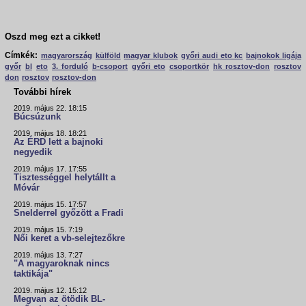
Oszd meg ezt a cikket!
Címkék:
magyarország
külföld
magyar klubok
győri audi eto kc
bajnokok ligája
győr
bl
eto
3. forduló
b-csoport
győri eto
csoportkör
hk rosztov-don
rosztov
don
rosztov
rosztov-don
További hírek
2019. május 22. 18:15
Búcsúzunk
2019. május 18. 18:21
Az ÉRD lett a bajnoki
negyedik
2019. május 17. 17:55
Tisztességgel helytállt a
Móvár
2019. május 15. 17:57
Snelderrel győzött a Fradi
2019. május 15. 7:19
Női keret a vb-selejtezőkre
2019. május 13. 7:27
"A magyaroknak nincs
taktikája"
2019. május 12. 15:12
Megvan az ötödik BL-