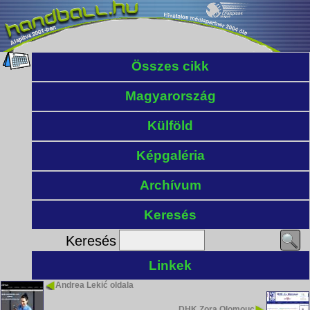
Összes cikk
Magyarország
Külföld
Képgaléria
Archívum
Keresés
Keresés
Linkek
Andrea Lekić oldala
DHK Zora Olomouc