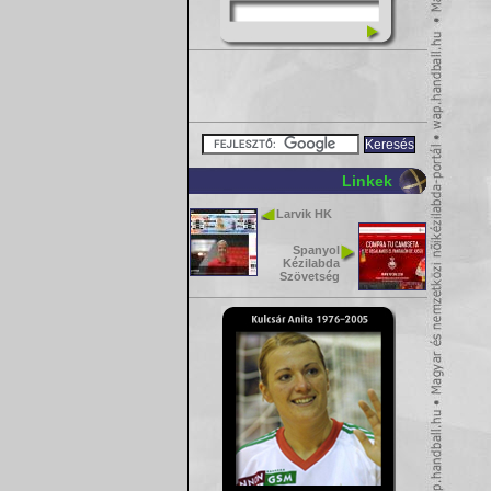
Linkek
Larvik HK
Spanyol
Kézilabda
Szövetség