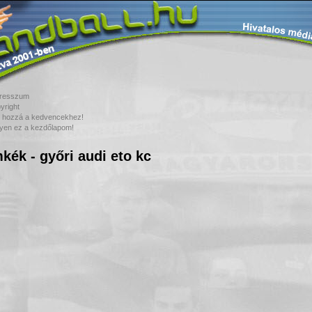
resszum
yright
 hozzá a kedvencekhez!
yen ez a kezdőlapom!
kék - győri audi eto kc