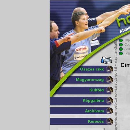
Imp
Cop
Add
Leg
Cím
Összes cikk
Magyarország
Külföld
Képgaléria
Archívum
Keresés