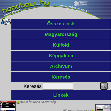
Összes cikk
Magyarország
Külföld
Képgaléria
Archívum
Keresés
Keresés
Linkek
Dán Kézilabda Szövetség
HK Asztrahanocska