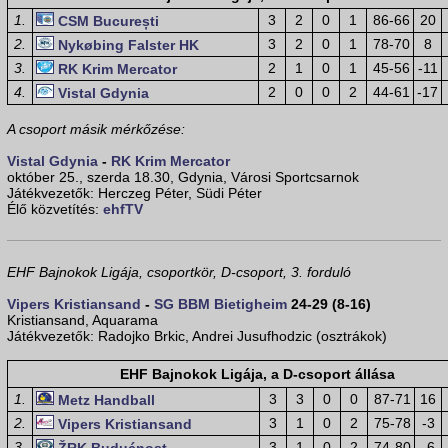
1.
3
2
0
1
86-66
20
CSM București
2.
3
2
0
1
78-70
8
Nykøbing Falster HK
3.
2
1
0
1
45-56
-11
RK Krim Mercator
4.
2
0
0
2
44-61
-17
Vistal Gdynia
A csoport másik mérkőzése:
Vistal Gdynia
-
RK Krim Mercator
október 25., szerda 18.30, Gdynia, Városi Sportcsarnok
Játékvezetők: Herczeg Péter, Südi Péter
Élő közvetítés:
ehfTV
EHF Bajnokok Ligája, csoportkör, D-csoport, 3. forduló
Vipers Kristiansand
-
SG BBM Bietigheim
24-29 (8-16)
Kristiansand, Aquarama
Játékvezetők: Radojko Brkic, Andrei Jusufhodzic (osztrákok)
EHF Bajnokok Ligája, a D-csoport állása
1.
3
3
0
0
87-71
16
Metz Handball
2.
3
1
0
2
75-78
-3
Vipers Kristiansand
3.
3
1
0
2
74-80
-6