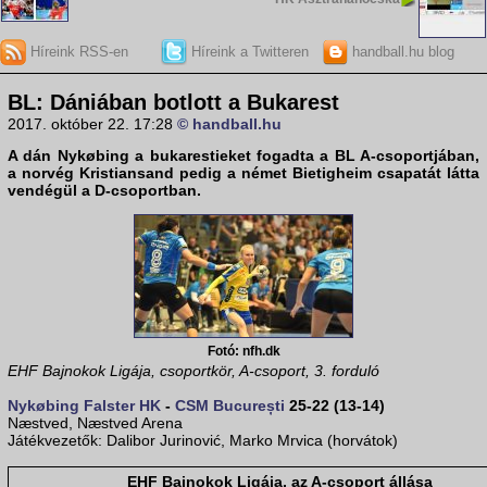
Híreink RSS-en
Híreink a Twitteren
handball.hu blog
BL: Dániában botlott a Bukarest
2017. október 22. 17:28
© handball.hu
A dán Nykøbing a bukarestieket fogadta a
BL A-csoportjában
,
a norvég Kristiansand pedig a német Bietigheim csapatát látta
vendégül a
D-csoportban
.
Fotó: nfh.dk
EHF Bajnokok Ligája, csoportkör, A-csoport, 3. forduló
Nykøbing Falster HK
-
CSM București
25-22 (13-14)
Næstved, Næstved Arena
Játékvezetők: Dalibor Jurinović, Marko Mrvica (horvátok)
EHF Bajnokok Ligája, az A-csoport állása