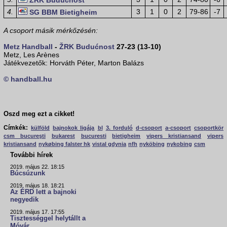
ŽRK Budućnost
4.
3
1
0
2
79-86
-7
SG BBM Bietigheim
A csoport másik mérkőzésén:
Metz Handball
-
ŽRK Budućnost
27-23 (13-10)
Metz, Les Arènes
Játékvezetők: Horváth Péter, Marton Balázs
© handball.hu
Oszd meg ezt a cikket!
Címkék:
külföld
bajnokok ligája
bl
3. forduló
d-csoport
a-csoport
csoportkör
csm bucureşti
bukarest
bucuresti
bietigheim
vipers kristiansand
vipers
kristiansand
nykøbing falster hk
vistal gdynia
nfh
nyköbing
nykobing
csm
További hírek
2019. május 22. 18:15
Búcsúzunk
2019. május 18. 18:21
Az ÉRD lett a bajnoki
negyedik
2019. május 17. 17:55
Tisztességgel helytállt a
Móvár