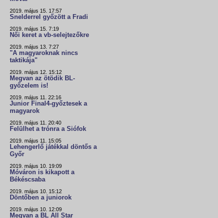
2019. május 15. 17:57
Snelderrel győzött a Fradi
2019. május 15. 7:19
Női keret a vb-selejtezőkre
2019. május 13. 7:27
"A magyaroknak nincs
taktikája"
2019. május 12. 15:12
Megvan az ötödik BL-
győzelem is!
2019. május 11. 22:16
Junior Final4-győztesek a
magyarok
2019. május 11. 20:40
Felülhet a trónra a Siófok
2019. május 11. 15:05
Lehengerlő játékkal döntős a
Győr
2019. május 10. 19:09
Móváron is kikapott a
Békéscsaba
2019. május 10. 15:12
Döntőben a juniorok
2019. május 10. 12:09
Megvan a BL All Star