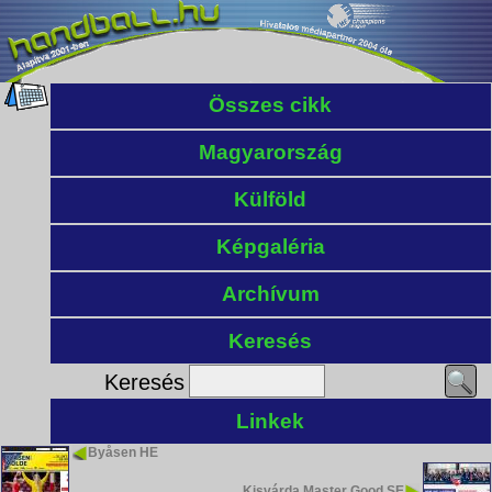
Összes cikk
Magyarország
Külföld
Képgaléria
Archívum
Keresés
Keresés
Linkek
Byåsen HE
Kisvárda Master Good SE