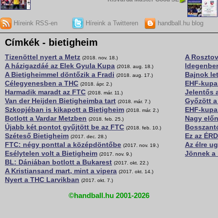
Híreink RSS-en
Híreink a Twitteren
handball.hu blog
Címkék - bietigheim
Tizenöttel nyert a Metz
A Roszto
(2018. nov. 18.)
A házigazdáé az Elek Gyula Kupa
Idegenben
(2018. aug. 18.)
A Bietigheimmel döntőzik a Fradi
Bajnok let
(2018. aug. 17.)
Célegyenesben a THC
EHF-kupa:
(2018. ápr. 2.)
Harmadik maradt az FTC
Jelentős 
(2018. már. 11.)
Van der Heijden Bietigheimba tart
Győzött a
(2018. már. 7.)
Szkopjéban is kikapott a Bietigheim
EHF-kupa:
(2018. már. 2.)
Botlott a Vardar Metzben
Nagy előn
(2018. feb. 25.)
Újabb két pontot gyűjtött be az FTC
Bosszantó
(2018. feb. 10.)
Széteső Bietigheim
Ez az ÉRD
(2017. dec. 28.)
FTC: négy ponttal a középdöntőbe
Az élre ug
(2017. nov. 19.)
Esélytelen volt a Bietigheim
Jönnek a 
(2017. nov. 9.)
BL: Dániában botlott a Bukarest
(2017. okt. 22.)
A Kristiansand mart, mint a vipera
(2017. okt. 14.)
Nyert a THC Larvikban
(2017. okt. 7.)
©handball.hu 2001-2026