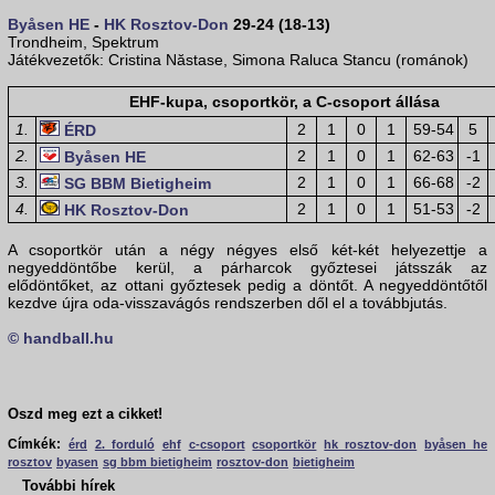
Byåsen HE
-
HK Rosztov-Don
29-24 (18-13)
Trondheim, Spektrum
Játékvezetők: Cristina Năstase, Simona Raluca Stancu (románok)
EHF-kupa, csoportkör, a C-csoport állása
1.
2
1
0
1
59-54
5
ÉRD
2.
2
1
0
1
62-63
-1
Byåsen HE
3.
2
1
0
1
66-68
-2
SG BBM Bietigheim
4.
2
1
0
1
51-53
-2
HK Rosztov-Don
A csoportkör után a négy négyes első két-két helyezettje a
negyeddöntőbe kerül, a párharcok győztesei játsszák az
elődöntőket, az ottani győztesek pedig a döntőt. A negyeddöntőtől
kezdve újra oda-visszavágós rendszerben dől el a továbbjutás.
© handball.hu
Oszd meg ezt a cikket!
Címkék:
érd
2. forduló
ehf
c-csoport
csoportkör
hk rosztov-don
byåsen he
rosztov
byasen
sg bbm bietigheim
rosztov-don
bietigheim
További hírek