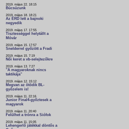
2019. május 22. 18:15
Búcsúzunk
2019. május 18. 18:21
Az ÉRD lett a bajnoki
negyedik
2019. május 17. 17:55
Tisztességgel helytállt a
Móvár
2019. május 15. 17:57
Snelderrel győzött a Fradi
2019. május 15. 7:19
Női keret a vb-selejtezőkre
2019. május 13. 7:27
"A magyaroknak nincs
taktikája"
2019. május 12. 15:12
Megvan az ötödik BL-
győzelem is!
2019. május 11. 22:16
Junior Final4-győztesek a
magyarok
2019. május 11. 20:40
Felülhet a trónra a Siófok
2019. május 11. 15:05
Lehengerlő játékkal döntős a