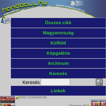
Összes cikk
Magyarország
Külföld
Képgaléria
Archívum
Keresés
Keresés
Linkek
DVSC SCHAEFFLER
Thüringer HC