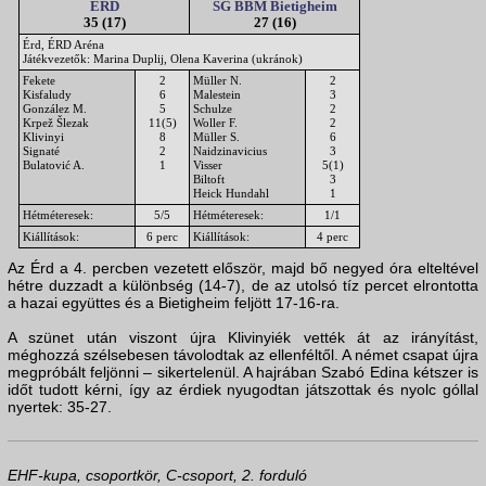
ÉRD
SG BBM Bietigheim
35 (17)
27 (16)
Érd, ÉRD Aréna
Játékvezetők: Marina Duplij, Olena Kaverina (ukránok)
Fekete
2
Müller N.
2
Kisfaludy
6
Malestein
3
González M.
5
Schulze
2
Krpež Šlezak
11(5)
Woller F.
2
Klivinyi
8
Müller S.
6
Signaté
2
Naidzinavicius
3
Bulatović A.
1
Visser
5(1)
Biltoft
3
Heick Hundahl
1
Hétméteresek:
5/5
Hétméteresek:
1/1
Kiállítások:
6 perc
Kiállítások:
4 perc
Az Érd a 4. percben vezetett először, majd bő negyed óra elteltével
hétre duzzadt a különbség (14-7), de az utolsó tíz percet elrontotta
a hazai együttes és a Bietigheim feljött 17-16-ra.
A szünet után viszont újra Klivinyiék vették át az irányítást,
méghozzá szélsebesen távolodtak az ellenféltől. A német csapat újra
megpróbált feljönni – sikertelenül. A hajrában Szabó Edina kétszer is
időt tudott kérni, így az érdiek nyugodtan játszottak és nyolc góllal
nyertek: 35-27.
EHF-kupa, csoportkör, C-csoport, 2. forduló