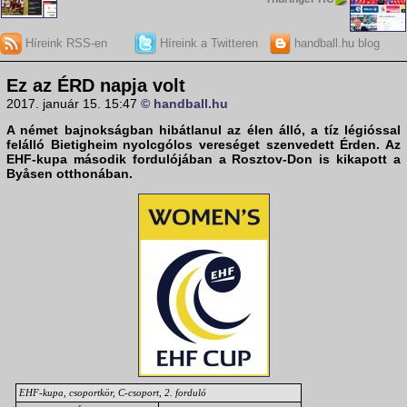
Híreink RSS-en
Híreink a Twitteren
handball.hu blog
Ez az ÉRD napja volt
2017. január 15. 15:47
© handball.hu
A német bajnokságban hibátlanul az élen álló, a tíz légióssal
felálló Bietigheim nyolcgólos vereséget szenvedett Érden. Az
EHF-kupa
második fordulójában a Rosztov-Don is kikapott a
Byåsen otthonában.
EHF-kupa, csoportkör, C-csoport, 2. forduló