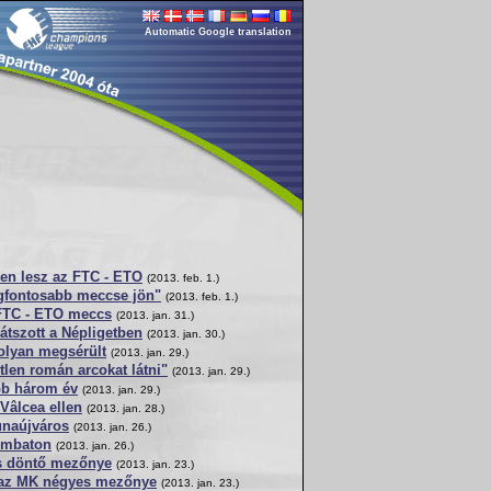
Automatic Google translation
en lesz az FTC - ETO
(2013. feb. 1.)
gfontosabb meccse jön"
(2013. feb. 1.)
FTC - ETO meccs
(2013. jan. 31.)
játszott a Népligetben
(2013. jan. 30.)
lyan megsérült
(2013. jan. 29.)
tlen román arcokat látni"
(2013. jan. 29.)
abb három év
(2013. jan. 29.)
 Vâlcea ellen
(2013. jan. 28.)
unaújváros
(2013. jan. 26.)
ombaton
(2013. jan. 26.)
es döntő mezőnye
(2013. jan. 23.)
 az MK négyes mezőnye
(2013. jan. 23.)