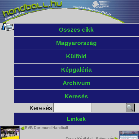
Összes cikk
Magyarország
Külföld
Képgaléria
Archívum
Keresés
Keresés
Linkek
BVB Dortmund Handball
Orosz Kézilabda Szövetség