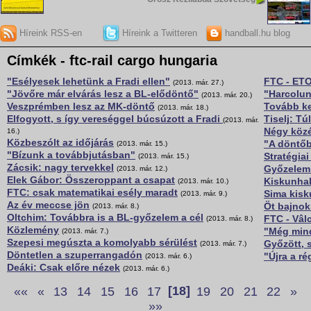
Híreink RSS-en
Híreink a Twitteren
handball.hu blog
Címkék - ftc-rail cargo hungaria
"Esélyesek lehetünk a Fradi ellen"
FTC - ETO:
(2013. már. 27.)
"Jövőre már elvárás lesz a BL-elődöntő"
"Harcolun
(2013. már. 20.)
Veszprémben lesz az MK-döntő
Tovább ke
(2013. már. 18.)
Elfogyott, s így vereséggel búcsúzott a Fradi
Tiselj: T
(2013. már.
Négy közé 
16.)
Közbeszólt az időjárás
"A döntőb
(2013. már. 15.)
"Bízunk a továbbjutásban"
Stratégia
(2013. már. 15.)
Zácsik: nagy tervekkel
Győzelemm
(2013. már. 12.)
Elek Gábor: Összeroppant a csapat
Kiskunha
(2013. már. 10.)
FTC: csak matematikai esély maradt
Sima kis
(2013. már. 9.)
Az év meccse jön
Öt bajnok
(2013. már. 8.)
Oltchim: Továbbra is a BL-győzelem a cél
FTC - Vâlc
(2013. már. 8.)
Közlemény
"Még mind
(2013. már. 7.)
Szepesi megúszta a komolyabb sérülést
Győzött, s
(2013. már. 7.)
Döntetlen a szuperrangadón
"Újra a r
(2013. már. 6.)
Deáki: Csak előre nézek
(2013. már. 6.)
««
«
13
14
15
16
17
[18]
19
20
21
22
»
»»