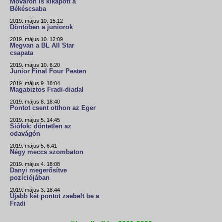
Móváron is kikapott a
Békéscsaba
2019. május 10. 15:12
Döntőben a juniorok
2019. május 10. 12:09
Megvan a BL All Star
csapata
2019. május 10. 6:20
Junior Final Four Pesten
2019. május 9. 18:04
Magabiztos Fradi-diadal
2019. május 8. 18:40
Pontot csent otthon az Eger
2019. május 5. 14:45
Siófok: döntetlen az
odavágón
2019. május 5. 6:41
Négy meccs szombaton
2019. május 4. 18:08
Danyi megerősítve
pozíciójában
2019. május 3. 18:44
Újabb két pontot zsebelt be a
Fradi