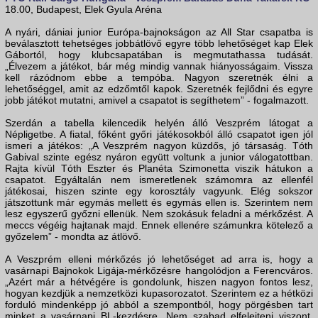
18.00, Budapest, Elek Gyula Aréna
A nyári, dániai junior Európa-bajnokságon az All Star csapatba is
beválasztott tehetséges jobbátlövő egyre több lehetőséget kap Elek
Gábortól, hogy klubcsapatában is megmutathassa tudását.
„Élvezem a játékot, bár még mindig vannak hiányosságaim. Vissza
kell rázódnom ebbe a tempóba. Nagyon szeretnék élni a
lehetőséggel, amit az edzőmtől kapok. Szeretnék fejlődni és egyre
jobb játékot mutatni, amivel a csapatot is segíthetem” - fogalmazott.
Szerdán a tabella kilencedik helyén álló Veszprém látogat a
Népligetbe. A fiatal, főként győri játékosokból álló csapatot igen jól
ismeri a játékos: „A Veszprém nagyon küzdős, jó társaság. Tóth
Gabival szinte egész nyáron együtt voltunk a junior válogatottban.
Rajta kívül Tóth Eszter és Planéta Szimonetta viszik hátukon a
csapatot. Egyáltalán nem ismeretlenek számomra az ellenfél
játékosai, hiszen szinte egy korosztály vagyunk. Elég sokszor
játszottunk már egymás mellett és egymás ellen is. Szerintem nem
lesz egyszerű győzni ellenük. Nem szokásuk feladni a mérkőzést. A
meccs végéig hajtanak majd. Ennek ellenére számunkra kötelező a
győzelem” - mondta az átlövő.
A Veszprém elleni mérkőzés jó lehetőséget ad arra is, hogy a
vasárnapi Bajnokok Ligája-mérkőzésre hangolódjon a Ferencváros.
„Azért már a hétvégére is gondolunk, hiszen nagyon fontos lesz,
hogyan kezdjük a nemzetközi kupasorozatot. Szerintem ez a hétközi
forduló mindenképp jó abból a szempontból, hogy pörgésben tart
minket a vasárnapi BL-kezdésre. Nem szabad elfelejteni viszont,