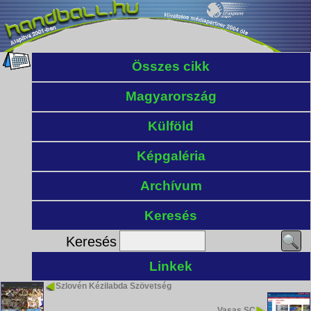
Összes cikk
Magyarország
Külföld
Képgaléria
Archívum
Keresés
Keresés
Linkek
Szlovén Kézilabda Szövetség
Vasas SC