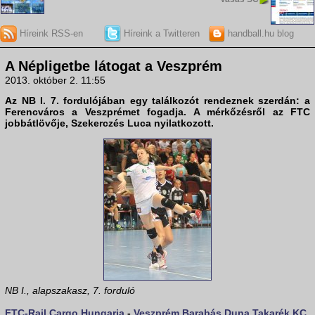
Híreink RSS-en
Híreink a Twitteren
handball.hu blog
A Népligetbe látogat a Veszprém
2013. október 2. 11:55
Az NB I. 7. fordulójában egy találkozót rendeznek szerdán: a
Ferencváros
a
Veszprém
et fogadja. A mérkőzésről az FTC
jobbátlövője, Szekerczés Luca nyilatkozott.
NB I., alapszakasz, 7. forduló
FTC-Rail Cargo Hungaria
-
Veszprém Barabás Duna Takarék KC