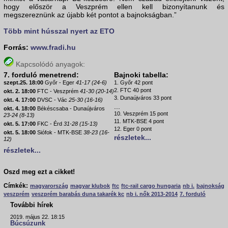
hogy először a Veszprém ellen kell bizonyítanunk és
megszereznünk az újabb két pontot a bajnokságban.”
Több mint hússzal nyert az ETO
Forrás:
www.fradi.hu
Kapcsolódó anyagok:
7. forduló menetrend:
Bajnoki tabella:
szept.25. 18:00
Győr - Eger
41-17 (24-6)
1. Győr 42 pont
2. FTC 40 pont
okt. 2. 18:00
FTC - Veszprém
41-30 (20-14)
3. Dunaújváros 33 pont
okt. 4. 17:00
DVSC - Vác
25-30 (16-16)
...
okt. 4. 18:00
Békéscsaba - Dunaújváros
10. Veszprém 15 pont
23-24 (8-13)
11. MTK-BSE 4 pont
okt. 5. 17:00
FKC - Érd
31-28 (15-13)
12. Eger 0 pont
okt. 5. 18:00
Siófok - MTK-BSE
38-23 (16-
részletek...
12)
részletek...
Oszd meg ezt a cikket!
Címkék:
magyarország
magyar klubok
ftc
ftc-rail cargo hungaria
nb i.
bajnokság
veszprém
veszprém barabás duna takarék kc
nb i. nők 2013-2014
7. forduló
További hírek
2019. május 22. 18:15
Búcsúzunk