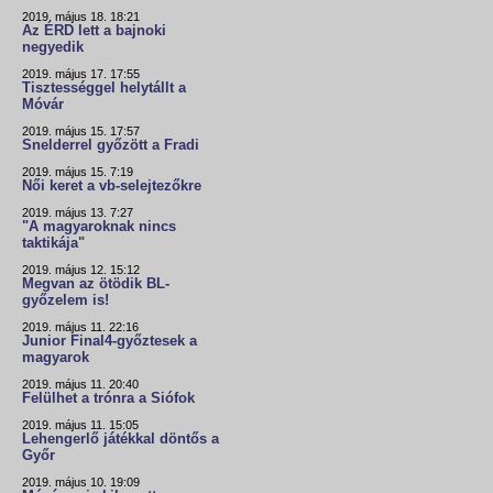
2019. május 18. 18:21
Az ÉRD lett a bajnoki
negyedik
2019. május 17. 17:55
Tisztességgel helytállt a
Móvár
2019. május 15. 17:57
Snelderrel győzött a Fradi
2019. május 15. 7:19
Női keret a vb-selejtezőkre
2019. május 13. 7:27
"A magyaroknak nincs
taktikája"
2019. május 12. 15:12
Megvan az ötödik BL-
győzelem is!
2019. május 11. 22:16
Junior Final4-győztesek a
magyarok
2019. május 11. 20:40
Felülhet a trónra a Siófok
2019. május 11. 15:05
Lehengerlő játékkal döntős a
Győr
2019. május 10. 19:09