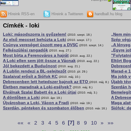
Híreink RSS-en
Híreink a Twitteren
handball.hu blog
Címkék - loki
Loki: másodszorra is győzelem!
„Nem mind
(2010. szept. 18.)
Az első meccset behúzta a Loki
Szép végj
(2010. szept. 17.)
Csúnya vereséget úszott meg a DVSC
„A lényeg
(2010. szept. 14.)
Felkészülési rangadók
„Egyre jo
(2010. aug. 27.)
Most bírta a Ferencváros a hajrát
"Folytatni
(2010. aug. 22.)
A Loki ellen sem jött össze a Vácnak
Eltört Bo
(2010. aug. 22.)
Jól bekezdett a Budućnost
Debrecenb
(2010. aug. 21.)
A Lublin rendezi a BL-selejtezőt
Marad-e 1
(2010. júl. 29.)
Szalaival erősít a Siófok KC
Ma jobb v
(2010. máj. 10.)
Debrecenben lett hetedszer bajnok az ETO
Újabb tév
(2010. máj. 8.)
Életben maradnak a Loki-esélyek?
Szerdán h
(2010. máj. 8.)
Elválnak Szalai Babett és a Loki útjai
Bemelegít
(2010. máj. 3.)
A döntőben a Loki
A Debrec
(2010. ápr. 19.)
Újvárosban a Loki, Vácon a Fradi
Maga alat
(2010. már. 19.)
Szerdán, pénteken és szombaton élőben
Siófok: d
(2010. már. 16.)
««
«
2
3
4
5
6
[7]
8
9
10
»
»»