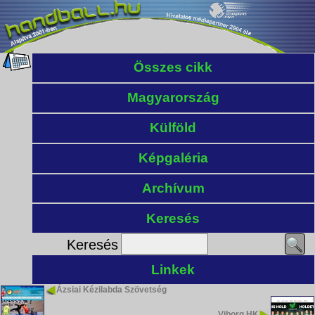
Összes cikk
Magyarország
Külföld
Képgaléria
Archívum
Keresés
Keresés
Linkek
Ázsiai Kézilabda Szövetség
Viborg HK