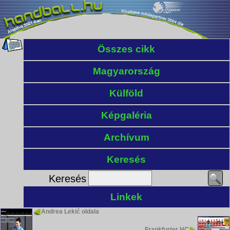
Összes cikk
Magyarország
Külföld
Képgaléria
Archívum
Keresés
Keresés
Linkek
Andrea Lekić oldala
Frankfurter HC