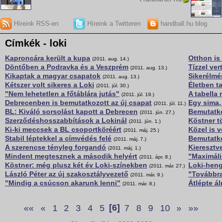
Híreink RSS-en
Híreink a Twitteren
handball.hu blog
Címkék - loki
Kaproncára került a kupa
Otthon is 
(2011. aug. 14.)
Döntőben a Podravka és a Veszprém
Tízzel ver
(2011. aug. 13.)
Kikaptak a magyar csapatok
Sikerélmé
(2011. aug. 13.)
Kétszer volt sikeres a Loki
Életben t
(2011. júl. 30.)
"Nem lehetetlen a főtáblára jutás"
A tabella
(2011. júl. 19.)
Debrecenben is bemutatkozott az új csapat
Egy sima, 
(2011. júl. 11.)
BL: Kiváló sorsolást kapott a Debrecen
Bemutatko
(2011. jún. 27.)
Szerződéshosszabbítások a Lokinál
Köstner t
(2011. jún. 1.)
Ki-ki meccsek a BL csoportköréért
Közel is v
(2011. máj. 25.)
Stabil léptekkel a címvédés felé
Bemutatko
(2011. máj. 7.)
A szerencse tényleg forgandó
Kieresztv
(2011. máj. 1.)
Mindent megtesznek a második helyért
"Maximáli
(2011. ápr. 8.)
Köstner: még plusz két év Loki-színekben
Loki-heng
(2011. már. 27.)
László Péter az új szakosztályvezető
"Továbbra
(2011. már. 9.)
"Mindig a csúcson akarunk lenni"
Átlépte á
(2011. már. 8.)
««
«
1
2
3
4
5
[6]
7
8
9
10
»
»»