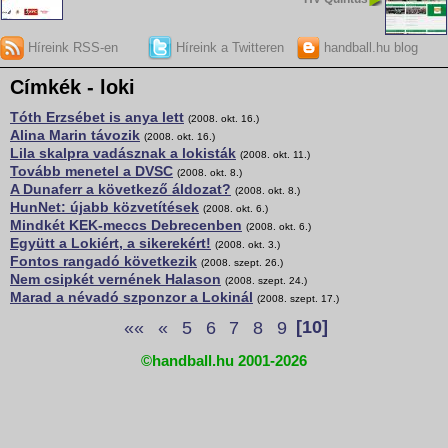
Híreink RSS-en
Híreink a Twitteren
handball.hu blog
Címkék - loki
Tóth Erzsébet is anya lett
(2008. okt. 16.)
Alina Marin távozik
(2008. okt. 16.)
Lila skalpra vadásznak a lokisták
(2008. okt. 11.)
Tovább menetel a DVSC
(2008. okt. 8.)
A Dunaferr a következő áldozat?
(2008. okt. 8.)
HunNet: újabb közvetítések
(2008. okt. 6.)
Mindkét KEK-meccs Debrecenben
(2008. okt. 6.)
Együtt a Lokiért, a sikerekért!
(2008. okt. 3.)
Fontos rangadó következik
(2008. szept. 26.)
Nem csipkét vernének Halason
(2008. szept. 24.)
Marad a névadó szponzor a Lokinál
(2008. szept. 17.)
««
«
5
6
7
8
9
[10]
©handball.hu 2001-2026