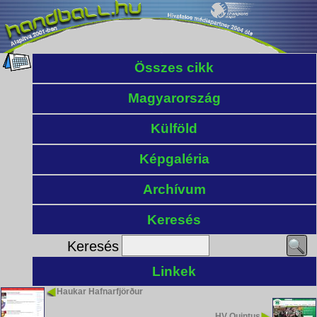
Összes cikk
Magyarország
Külföld
Képgaléria
Archívum
Keresés
Keresés
Linkek
Haukar Hafnarfjörður
HV Quintus