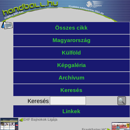
Összes cikk
Magyarország
Külföld
Képgaléria
Archívum
Keresés
Keresés
Linkek
EHF Bajnokok Ligája
Frankfurter HC