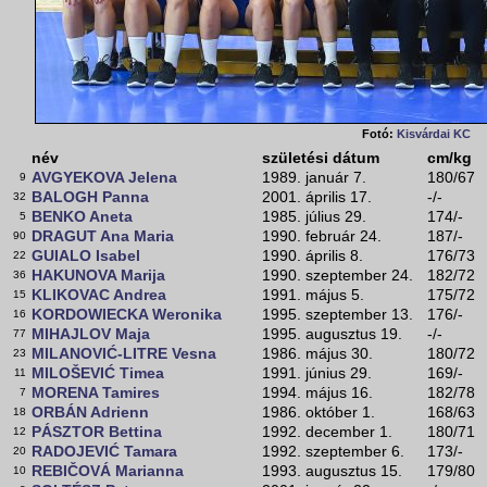
Fotó:
Kisvárdai KC
név
születési dátum
cm/kg
AVGYEKOVA Jelena
1989. január 7.
180/67
9
BALOGH Panna
2001. április 17.
-/-
32
BENKO Aneta
1985. július 29.
174/-
5
DRAGUT Ana Maria
1990. február 24.
187/-
90
GUIALO Isabel
1990. április 8.
176/73
22
HAKUNOVA Marija
1990. szeptember 24.
182/72
36
KLIKOVAC Andrea
1991. május 5.
175/72
15
KORDOWIECKA Weronika
1995. szeptember 13.
176/-
16
MIHAJLOV Maja
1995. augusztus 19.
-/-
77
MILANOVIĆ-LITRE Vesna
1986. május 30.
180/72
23
MILOŠEVIĆ Timea
1991. június 29.
169/-
11
MORENA Tamires
1994. május 16.
182/78
7
ORBÁN Adrienn
1986. október 1.
168/63
18
PÁSZTOR Bettina
1992. december 1.
180/71
12
RADOJEVIĆ Tamara
1992. szeptember 6.
173/-
20
REBIČOVÁ Marianna
1993. augusztus 15.
179/80
10