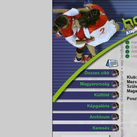
Imp
Cop
Add
Leg
Összes cikk
Klub:
Mezs
Magyarország
Szüle
Maga
Külföld
Poszt
Képgaléria
Archívum
Keresés