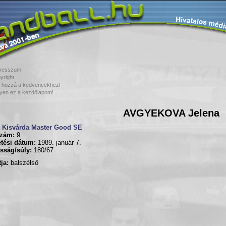
resszum
yright
 hozzá a kedvencekhez!
yen ez a kezdőlapom!
AVGYEKOVA Jelena
Kisvárda Master Good SE
zám:
9
tési dátum:
1989. január 7.
sság/súly:
180/67
ja:
balszélső