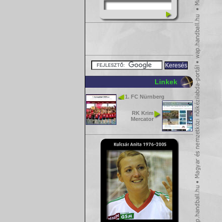
Linkek
1. FC Nürnberg
RK Krim
Mercator