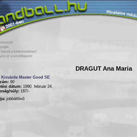
resszum
yright
 hozzá a kedvencekhez!
yen ez a kezdőlapom!
DRAGUT Ana Maria
Kisvárda Master Good SE
zám:
90
tési dátum:
1990. február 24.
sság/súly:
187/-
ja:
jobbátlövő