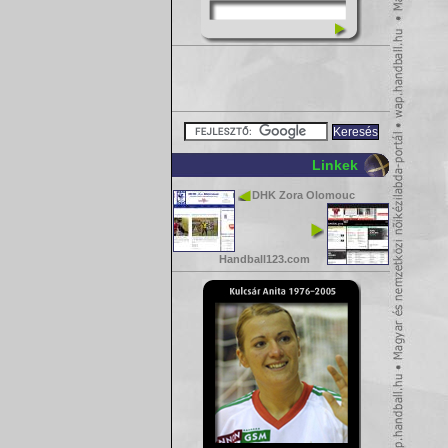
Linkek
DHK Zora Olomouc
Handball123.com