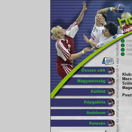
Imp
Cop
Add
Leg
Összes cikk
Klub:
Mezs
Magyarország
Szüle
Maga
Külföld
Poszt
Képgaléria
Archívum
Keresés