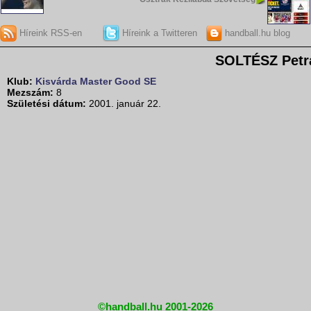
Híreink RSS-en
Híreink a Twitteren
handball.hu blog
SOLTÉSZ Petr
Klub:
Kisvárda Master Good SE
Mezszám:
8
Születési dátum:
2001. január 22.
©handball.hu 2001-2026