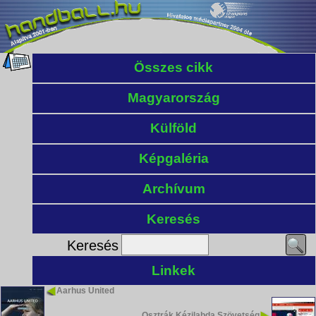
Összes cikk
Magyarország
Külföld
Képgaléria
Archívum
Keresés
Keresés
Linkek
Aarhus United
Osztrák Kézilabda Szövetség