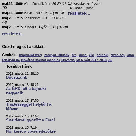
13. Kecskemét 7 pont
máj.19. 18:00
Vác - Dunaújváros
29-29 (13-
15)
14. Vasas 3 pont
részletek...
máj.19. 18:00
Vasas - MTK
25-29 (15-13)
máj.20. 17:15
Kecskemét - FTC
19-46 (8-
23)
máj.20. 17:15
Budaörs - Győr
33-47 (16-20)
részletek...
Oszd meg ezt a cikket!
Címkék:
magyarország
magyar klubok
fkc
dvsc
érd
bajnoki
dvsc-tvp
alba
fehérvár kc
kisvárda master good se
kisvárda
nb i. nők 2017-2018
25.
További hírek
2019. május 22. 18:15
Búcsúzunk
2019. május 18. 18:21
Az ÉRD lett a bajnoki
negyedik
2019. május 17. 17:55
Tisztességgel helytállt a
Móvár
2019. május 15. 17:57
Snelderrel győzött a Fradi
2019. május 15. 7:19
Női keret a vb-selejtezőkre