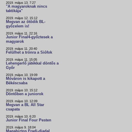
2019. május 13. 7:27
"A magyaroknak nincs
taktikája"
2019. május 12. 15:12
Megvan az ötödik BL-
győzelem is!
2019. május 11. 22:16
Junior Final4-győztesek a
magyarok
2019. május 11. 20:40
Felülhet a trónra a Siófok
2019. május 11. 15:05
Lehengerlő játékkal döntős a
Győr
2019. május 10. 19:09
Móváron is kikapott a
Békéscsaba
2019. május 10. 15:12
Döntőben a juniorok
2019. május 10. 12:09
Megvan a BL All Star
csapata
2019. május 10. 6:20
Junior Final Four Pesten
2019. május 9. 18:04
Magabiztos Fradi-diadal