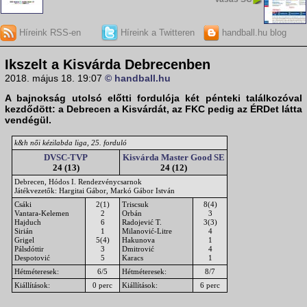
Híreink RSS-en
Híreink a Twitteren
handball.hu blog
Ikszelt a Kisvárda Debrecenben
2018. május 18. 19:07
© handball.hu
A bajnokság utolsó előtti fordulója két pénteki találkozóval
kezdődött: a Debrecen a Kisvárdát, az FKC pedig az ÉRDet látta
vendégül.
k&h női kézilabda liga, 25. forduló
DVSC-TVP
Kisvárda Master Good SE
24 (13)
24 (12)
Debrecen, Hódos I. Rendezvénycsarnok
Játékvezetők: Hargitai Gábor, Markó Gábor István
Csáki
2(1)
Triscsuk
8(4)
Vantara-Kelemen
2
Orbán
3
Hajduch
6
Radojević T.
3(3)
Sirián
1
Milanović-Litre
4
Grigel
5(4)
Hakunova
1
Pálsdóttir
3
Dmitrović
4
Despotović
5
Karacs
1
Hétméteresek:
6/5
Hétméteresek:
8/7
Kiállítások:
0 perc
Kiállítások:
6 perc