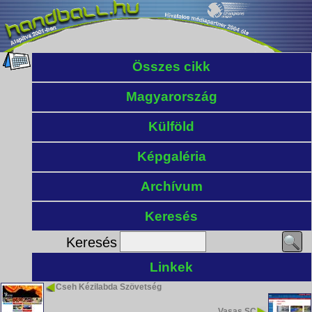
Összes cikk
Magyarország
Külföld
Képgaléria
Archívum
Keresés
Keresés
Linkek
Cseh Kézilabda Szövetség
Vasas SC