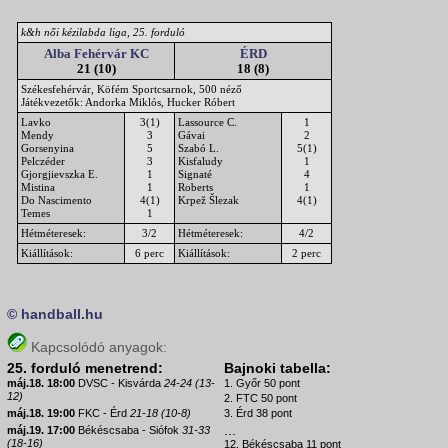
k&h női kézilabda liga, 25. forduló
Alba Fehérvár KC
ÉRD
21 (10)
18 (8)
Székesfehérvár, Köfém Sportcsarnok, 500 néző
Játékvezetők: Andorka Miklós, Hucker Róbert
Lavko
3(1)
Lassource C.
1
Mendy
3
Gávai
2
Gorsenyina
5
Szabó L.
5(1)
Pelczéder
3
Kisfaludy
1
Gjorgjievszka E.
1
Signaté
4
Mistina
1
Roberts
1
Do Nascimento
4(1)
Krpež Šlezak
4(1)
Temes
1
Hétméteresek:
3/2
Hétméteresek:
4/2
Kiállítások:
6 perc
Kiállítások:
2 perc
© handball.hu
Kapcsolódó anyagok:
25. forduló menetrend:
Bajnoki tabella:
máj.18. 18:00
DVSC - Kisvárda
24-24 (13-
1. Győr 50 pont
12)
2. FTC 50 pont
máj.18. 19:00
FKC - Érd
21-18 (10-8)
3. Érd 38 pont
...
máj.19. 17:00
Békéscsaba - Siófok
31-33
(18-16)
12. Békéscsaba 11 pont