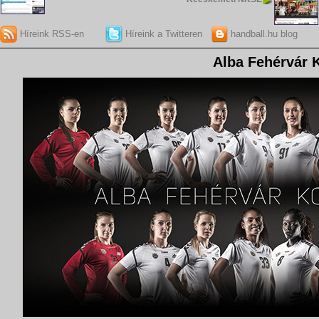
Híreink RSS-en
Híreink a Twitteren
handball.hu blog
Alba Fehérvár 