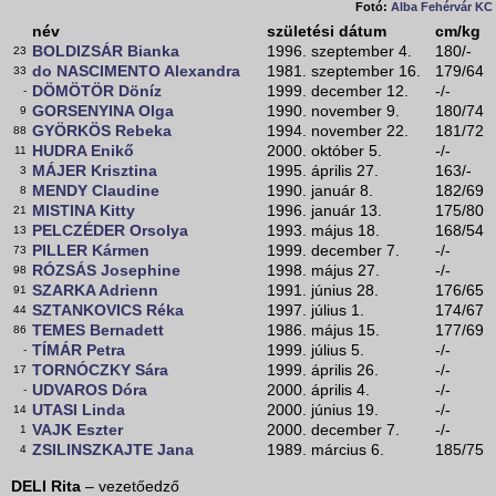
Fotó:
Alba Fehérvár KC
név
születési dátum
cm/kg
BOLDIZSÁR Bianka
1996. szeptember 4.
180/-
23
do NASCIMENTO Alexandra
1981. szeptember 16.
179/64
33
DÖMÖTÖR Döníz
1999. december 12.
-/-
-
GORSENYINA Olga
1990. november 9.
180/74
9
GYÖRKÖS Rebeka
1994. november 22.
181/72
88
HUDRA Enikő
2000. október 5.
-/-
11
MÁJER Krisztina
1995. április 27.
163/-
3
MENDY Claudine
1990. január 8.
182/69
8
MISTINA Kitty
1996. január 13.
175/80
21
PELCZÉDER Orsolya
1993. május 18.
168/54
13
PILLER Kármen
1999. december 7.
-/-
73
RÓZSÁS Josephine
1998. május 27.
-/-
98
SZARKA Adrienn
1991. június 28.
176/65
91
SZTANKOVICS Réka
1997. július 1.
174/67
44
TEMES Bernadett
1986. május 15.
177/69
86
TÍMÁR Petra
1999. július 5.
-/-
-
TORNÓCZKY Sára
1999. április 26.
-/-
17
UDVAROS Dóra
2000. április 4.
-/-
-
UTASI Linda
2000. június 19.
-/-
14
VAJK Eszter
2000. december 7.
-/-
1
ZSILINSZKAJTE Jana
1989. március 6.
185/75
4
DELI Rita
– vezetőedző