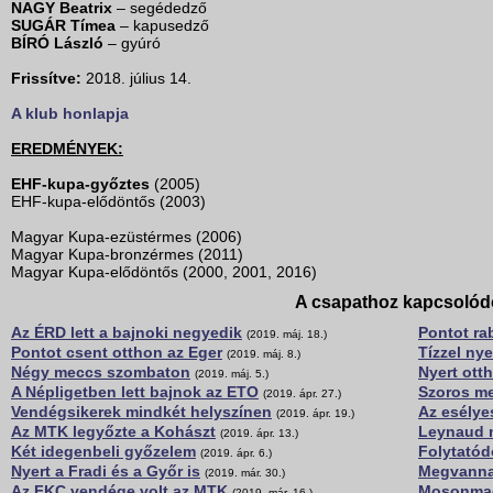
NAGY Beatrix
– segédedző
SUGÁR Tímea
– kapusedző
BÍRÓ László
– gyúró
Frissítve:
2018. július 14.
A klub honlapja
EREDMÉNYEK:
EHF-kupa-győztes
(2005)
EHF-kupa-elődöntős (2003)
Magyar Kupa-ezüstérmes (2006)
Magyar Kupa-bronzérmes (2011)
Magyar Kupa-elődöntős (2000, 2001, 2016)
A csapathoz kapcsolód
Az ÉRD lett a bajnoki negyedik
Pontot ra
(2019. máj. 18.)
Pontot csent otthon az Eger
Tízzel ny
(2019. máj. 8.)
Négy meccs szombaton
Nyert ott
(2019. máj. 5.)
A Népligetben lett bajnok az ETO
Szoros me
(2019. ápr. 27.)
Vendégsikerek mindkét helyszínen
Az esélye
(2019. ápr. 19.)
Az MTK legyőzte a Kohászt
Leynaud 
(2019. ápr. 13.)
Két idegenbeli győzelem
Folytatód
(2019. ápr. 6.)
Nyert a Fradi és a Győr is
Megvannak
(2019. már. 30.)
Az FKC vendége volt az MTK
Mosonmag
(2019. már. 16.)