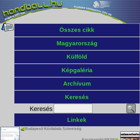
Összes cikk
Magyarország
Külföld
Képgaléria
Archívum
Keresés
Keresés
Linkek
Budapesti Kézilabda Szövetség
Kecskeméti NKSE