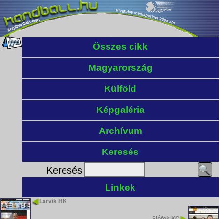
Összes cikk
Magyarország
Külföld
Képgaléria
Archívum
Keresés
Keresés
Linkek
Larvik HK
Siófok KC