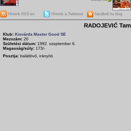
Híreink RSS-en
Híreink a Twitteren
handball.hu blog
RADOJEVIĆ Tam
Klub:
Kisvárda Master Good SE
Mezszám:
20
Születési dátum:
1992. szeptember 6.
Magasság/súly:
173/-
Posztja:
balátlövő, irányító