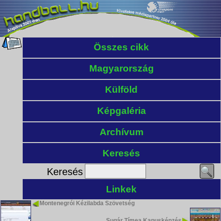
Összes cikk
Magyarország
Külföld
Képgaléria
Archívum
Keresés
Keresés
Linkek
Montenegrói Kézilabda Szövetség
Sugár Tímea Kapusképzés