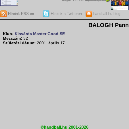
Híreink RSS-en
Híreink a Twitteren
handball.hu blog
BALOGH Pann
Klub:
Kisvárda Master Good SE
Mezszám:
32
Születési dátum:
2001. április 17.
©handball.hu 2001-2026