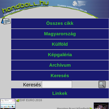
Összes cikk
Magyarország
Külföld
Képgaléria
Archívum
Keresés
Keresés
Linkek
EHF EURO 2016
Herning-Ikast Håndbold