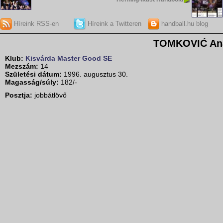
Híreink RSS-en
Híreink a Twitteren
handball.hu blog
TOMKOVIĆ An
Klub:
Kisvárda Master Good SE
Mezszám:
14
Születési dátum:
1996. augusztus 30.
Magasság/súly:
182/-
Posztja:
jobbátlövő