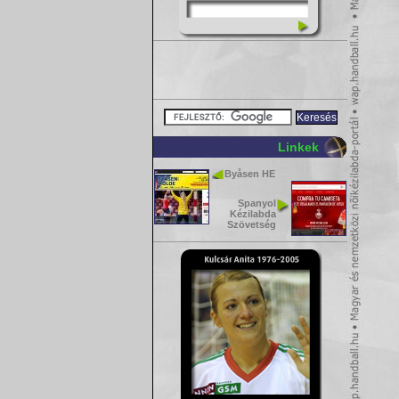
Linkek
Byåsen HE
Spanyol
Kézilabda
Szövetség