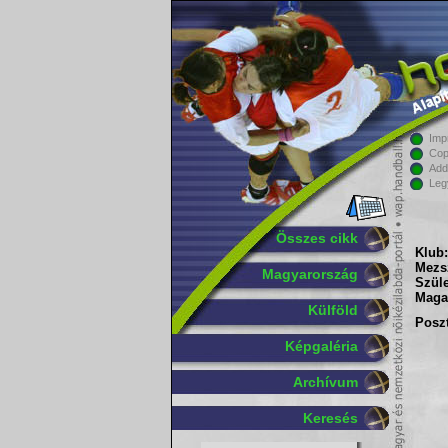
Imp
Cop
Add
Leg
Összes cikk
Klub:
Mezs
Magyarország
Szüle
Maga
Külföld
Poszt
Képgaléria
Archívum
Keresés