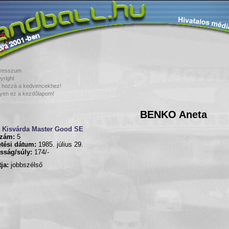
resszum
yright
 hozzá a kedvencekhez!
yen ez a kezdőlapom!
BENKO Aneta
Kisvárda Master Good SE
zám:
5
tési dátum:
1985. július 29.
sság/súly:
174/-
ja:
jobbszélső