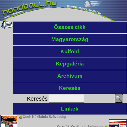
Összes cikk
Magyarország
Külföld
Képgaléria
Archívum
Keresés
Keresés
Linkek
Cseh Kézilabda Szövetség
Osztrák Kézilabda Szövetség