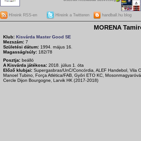
Híreink RSS-en
Híreink a Twitteren
handball.hu blog
MORENA Tamir
Klub:
Kisvárda Master Good SE
Mezszám:
7
Születési dátum:
1994. május 16.
Magasság/súly:
182/78
Posztja:
beálló
A Kisvárda játékosa:
2018. július 1. óta
Előző klubjai:
Supergasbras/UnC/Concórdia, ALEF Handebol, Vila O
Manoel Tubino, Força Atlética/FAB, Győri ETO KC, Mosonmagyaróvá
Cercle Dijon Bourgogne, Larvik HK (2017-2018)