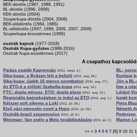
BEK-döntős (1987, 1988, 1991)
BL-döntős (1996, 2008)
KEK-döntős (2004)
Szuperkupa-döntős (2004, 2008)
BEK-elődöntős (1984, 1985)
BL-elődöntős (1997, 1999, 2005, 2007, 2009)
Szuperkupa-bronzérmes (1995)
osztrák bajnok
(1977-2018)
Osztrák Kupa-győztes
(1988-2016)
Osztrák Kupa-ezüstérmes (2017)
A csapathoz kapcsolód
Parázs csaták Kaproncán
BL: sorso
(2011. szept. 4.)
Sika-kupa: a Byåsen lett a befutó
Európai 
(2011. aug. 28.)
Sika-kupa: újabb 16 meccs szombaton
Jön a BL-
(2011. aug. 27.)
Az ETO-é a siófoki Szabella-kupa
Íme a nép
(2011. aug. 14.)
FTC: dupla mínusz, ETO: dupla plusz
Léránt Viv
(2011. aug. 13.)
Regionális bajnokságban is indul az ETO
Ismét kom
(2011. aug. 1.)
Kétszer volt sikeres a Loki
Petra Bla
(2011. júl. 30.)
Első váci meccsén nyert a Hypo
Németh An
(2011. júl. 29.)
Osztrák-brazil szupercsúcs
Pedersen 
(2011. júl. 8.)
Weizman: Van esély a Metz továbbjutására
Marion Li
(2011. júl. 2.)
««
«
3
4
5
6
7
[8]
9
10
11
1