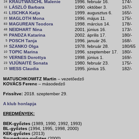
KRAUTWASCHL Malenie
1996. február 16.
174/-
24
LÁSZLÓ Barbara
1990. október 3.
167/-
11
LISCHKA Katja
1999. augusztus 6.
165/-
41
MAGLOTH Mona
1996. május 11.
175/-
22
MAGUREAN Teodora
1998. március 14.
178/-
83
NEIDHART Nina
2001. június 16.
173/-
48
PANDZA Katarina
2002. április 17.
180/-
95
POSCH Tanja
1996. január 26.
168/-
5
SZANKO Olga
1978. február 28.
180/65
16
TOPIC Marina
1996. szeptember 17.
180/-
10
VERNES Dorottya
1998. június 1.
169/-
50
VIJŪNAITĖ Sonata
1980. február 23.
175/-
23
WESS Claudia
1995. június 15.
182/-
15
MATUSCHKOWITZ Martin
– vezetőedző
KOVÁCS Ferenc
– másodedző
Frissítve:
2018. szeptember 29.
A klub honlapja
EREDMÉNYEK:
BEK-győztes
(1989, 1990, 1992, 1993)
BL-győztes
(1994, 1995, 1998, 2000)
KEK-győztes
(2013)
Szuperkupa-győztes
(2000)