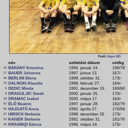
Fotó:
Hypo NÖ
név
születési dátum
cm/kg
BÁRÁNY Krisztina
1994. január 24.
190/78
10
BAUER Johanna
1997. június 13.
167/-
17
BERLINI Elena
1999. október 31.
173/-
46
DALNOKI Klaudia
1998. február 27.
164/-
70
DEDIC Mirela
1991. december 15.
169/60
6
DRAGULJIC Sarah
2000. január 25.
170/-
8
DRAMAC Isabel
2000. május 17.
164/-
19
ÉLŐ Beatrix
1997. január 28.
182/79
97
HAJGATÓ Anna
1992. április 27.
170/58
92
HIRSCH Stefanie
1998. december 25.
173/-
27
KAISER Stefanie
1992. október 31.
181/76
22
KRASNIQI Edona
1996. május 14.
175/-
44