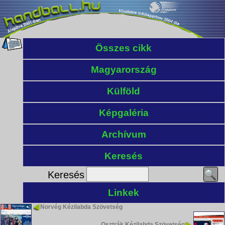
Összes cikk
Magyarország
Külföld
Képgaléria
Archívum
Keresés
Keresés
Linkek
Norvég Kézilabda Szövetség
Osztrák Kézilabda Szövetség