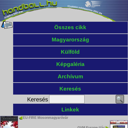
Összes cikk
Magyarország
Külföld
Képgaléria
Archívum
Keresés
Keresés
Linkek
EU-FIRE Mosonmagyaróvár
GVM Europe-Vác