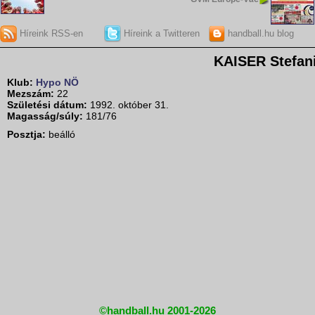
Híreink RSS-en
Híreink a Twitteren
handball.hu blog
KAISER Stefan
Klub:
Hypo NÖ
Mezszám:
22
Születési dátum:
1992. október 31.
Magasság/súly:
181/76
Posztja:
beálló
©handball.hu 2001-2026