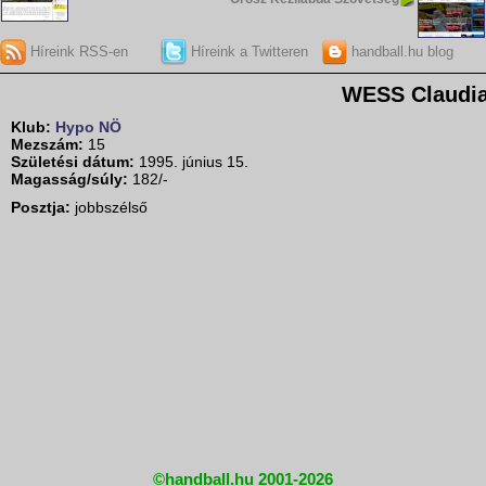
Híreink RSS-en
Híreink a Twitteren
handball.hu blog
WESS Claudi
Klub:
Hypo NÖ
Mezszám:
15
Születési dátum:
1995. június 15.
Magasság/súly:
182/-
Posztja:
jobbszélső
©handball.hu 2001-2026