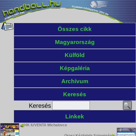
Összes cikk
Magyarország
Külföld
Képgaléria
Archívum
Keresés
Keresés
Linkek
HK IUVENTA Michalovce
Orosz Kézilabda Szövetség