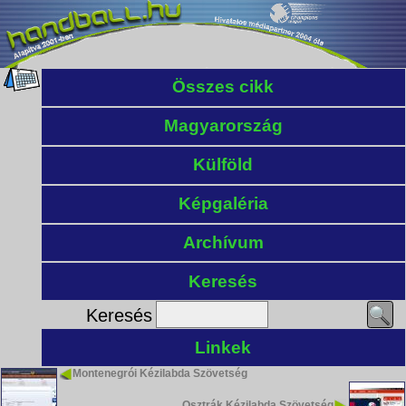
Összes cikk
Magyarország
Külföld
Képgaléria
Archívum
Keresés
Keresés
Linkek
Montenegrói Kézilabda Szövetség
Osztrák Kézilabda Szövetség