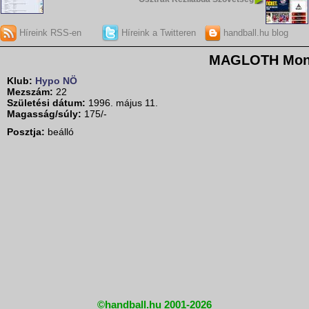
Híreink RSS-en
Híreink a Twitteren
handball.hu blog
MAGLOTH Mo
Klub:
Hypo NÖ
Mezszám:
22
Születési dátum:
1996. május 11.
Magasság/súly:
175/-
Posztja:
beálló
©handball.hu 2001-2026