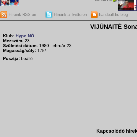
Híreink RSS-en
Híreink a Twitteren
handball.hu blog
VIJŪNAITĖ Son
Klub:
Hypo NÖ
Mezszám:
23
Születési dátum:
1980. február 23.
Magasság/súly:
175/-
Posztja:
beálló
Kapcsolódó híre