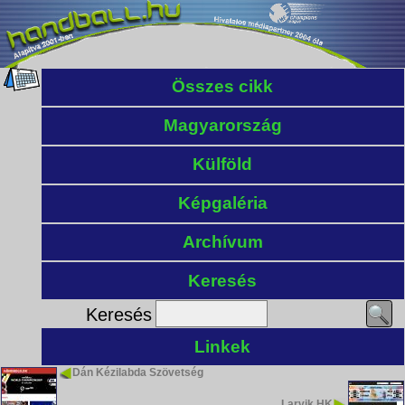
Összes cikk
Magyarország
Külföld
Képgaléria
Archívum
Keresés
Keresés
Linkek
Dán Kézilabda Szövetség
Larvik HK