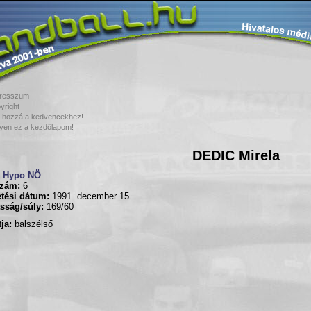
resszum
yright
 hozzá a kedvencekhez!
yen ez a kezdőlapom!
DEDIC Mirela
Hypo NÖ
zám:
6
tési dátum:
1991. december 15.
sság/súly:
169/60
ja:
balszélső