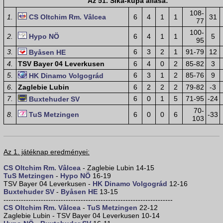
Az 51. Sika-kupa állása:
108-
1.
CS Oltchim Rm. Vâlcea
6
4
1
1
31
77
100-
2.
Hypo NÖ
6
4
1
1
5
95
3.
6
3
2
1
91-79
12
Byåsen HE
4.
TSV Bayer 04 Leverkusen
6
4
0
2
85-82
3
5.
6
3
1
2
85-76
9
HK Dinamo Volgográd
6.
Zaglebie Lubin
6
2
2
2
79-82
-3
7.
6
0
1
5
71-95
-24
Buxtehuder SV
70-
8.
TuS Metzingen
6
0
0
6
-33
103
Az 1. játéknap eredményei:
CS Oltchim Rm. Vâlcea
- Zaglebie Lubin 14-15
TuS Metzingen
-
Hypo NÖ
16-19
TSV Bayer 04 Leverkusen -
HK Dinamo Volgográd
12-16
Buxtehuder SV
-
Byåsen HE
13-15
--------------------------------------------------------------------
CS Oltchim Rm. Vâlcea
-
TuS Metzingen
22-12
Zaglebie Lubin - TSV Bayer 04 Leverkusen 10-14