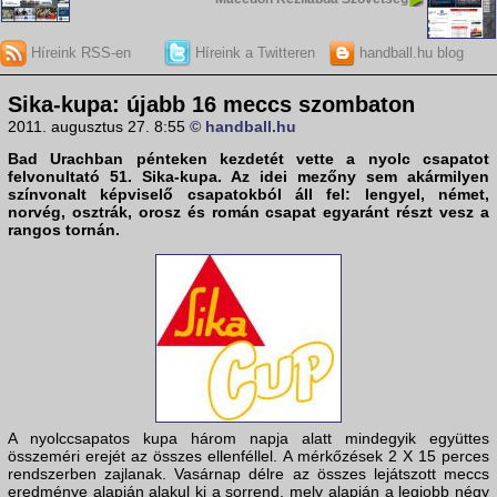
Híreink RSS-en
Híreink a Twitteren
handball.hu blog
Sika-kupa: újabb 16 meccs szombaton
2011. augusztus 27. 8:55
© handball.hu
Bad Urachban pénteken kezdetét vette a nyolc csapatot
felvonultató 51. Sika-kupa. Az idei mezőny sem akármilyen
színvonalt képviselő csapatokból áll fel: lengyel, német,
norvég, osztrák, orosz és román csapat egyaránt részt vesz a
rangos tornán.
A nyolccsapatos kupa három napja alatt mindegyik együttes
összeméri erejét az összes ellenféllel. A mérkőzések 2 X 15 perces
rendszerben zajlanak. Vasárnap délre az összes lejátszott meccs
eredménye alapján alakul ki a sorrend, mely alapján a legjobb négy