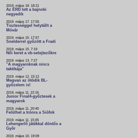
2019. május 18. 18:21
Az ÉRD lett a bajnoki
negyedik
2019. május 17. 17:55
Tisztességgel helytállt a
Móvár
2019. május 15. 17:57
Snelderrel győzött a Fradi
2019. május 15. 7:19
Női keret a vb-selejtezőkre
2019. május 13. 7:27
"A magyaroknak nincs
taktikája"
2019. május 12. 15:12
Megvan az ötödik BL-
győzelem is!
2019. május 11. 22:16
Junior Final4-győztesek a
magyarok
2019. május 11. 20:40
Felülhet a trónra a Siófok
2019. május 11. 15:05
Lehengerlő játékkal döntős a
Győr
2019. május 10. 19:09