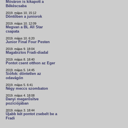
Móváron is kikapott a
Békéscsaba
2019. május 10. 15:12
Döntőben a juniorok
2019. május 10. 12:09
Megvan a BL All Star
csapata
2019. május 10. 6:20
Junior Final Four Pesten
2019. május 9. 18:04
Magabiztos Fradi-diadal
2019. május 8. 18:40
Pontot csent otthon az Eger
2019. május 5. 14:45
Siófok: döntetlen az
odavágón
2019. május 5. 6:41
Négy meccs szombaton
2019. május 4. 18:08
Danyi megerősítve
pozíciójában
2019. május 3. 18:44
Újabb két pontot zsebelt be a
Fradi