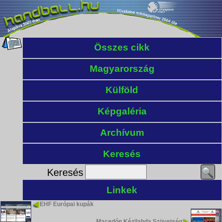
Összes cikk
Magyarország
Külföld
Képgaléria
Archívum
Keresés
Keresés
Linkek
EHF Európai kupák
Macedón Kézilabda Szövetség