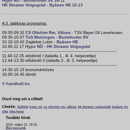
Hypo NÖ
-
Buxtehuder SV
16-11
HK Dinamo Volgográd
-
Byåsen HE
10-13
A 3. játéknap programja:
09.00-09.32
CS Oltchim Rm. Vâlcea
- TSV Bayer 04 Leverkusen
09.35-10.07
TuS Metzingen
-
Buxtehuder SV
10.10-10.42 Zaglebie Lubin -
Byåsen HE
10.45-11.17
Hypo NÖ
-
HK Dinamo Volgográd
-------------------------------------------------------------------------------
11.40-12.25 elődöntő I (tabella 1., ill. 4. helyezettje)
12.44-13.30 elődöntő II (tabella 2., ill. 3. helyezettje)
-------------------------------------------------------------------------------
14.30-15.15 bronzmérkőzés
16.00-16.45 döntő
© handball.hu
Oszd meg ezt a cikket!
Címkék:
külföld
hypo nö
cs oltchim rm. vâlcea
hk dinamo volgográd
byåsen he
sika
sika kupa
További hírek
2019. május 22. 18:15
Búcsúzunk