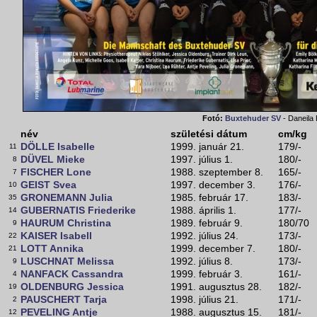
Fotó:
Buxtehuder SV
- Daneila
név
születési dátum
cm/kg
DÖLLE Isabelle
1999. január 21.
179/-
11
DÜVEL Mieke
1997. július 1.
180/-
8
FISCHER Lone
1988. szeptember 8.
165/-
7
GEIST Svea
1997. december 3.
176/-
10
GRONEMANN Julia
1985. február 17.
183/-
35
GUBERNATIS Friederike
1988. április 1.
177/-
14
HAURUM Christina
1989. február 9.
180/70
9
KAISER Isabell
1992. július 24.
173/-
22
LOTT Annika
1999. december 7.
180/-
21
LUSCHNAT Melissa
1992. július 8.
173/-
9
NANFACK Cassandra
1999. február 3.
161/-
4
OLDENBURG Jessica
1991. augusztus 28.
182/-
19
PAUSCHERT Tarja
1998. július 21.
171/-
2
PEVELING Antje
1988. augusztus 15.
181/-
12