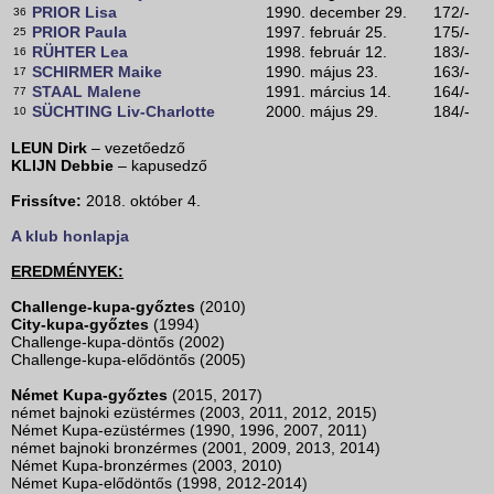
PRIOR Lisa
1990. december 29.
172/-
36
PRIOR Paula
1997. február 25.
175/-
25
RÜHTER Lea
1998. február 12.
183/-
16
SCHIRMER Maike
1990. május 23.
163/-
17
STAAL Malene
1991. március 14.
164/-
77
SÜCHTING Liv-Charlotte
2000. május 29.
184/-
10
LEUN Dirk
– vezetőedző
KLIJN Debbie
– kapusedző
Frissítve:
2018. október 4.
A klub honlapja
EREDMÉNYEK:
Challenge-kupa-győztes
(2010)
City-kupa-győztes
(1994)
Challenge-kupa-döntős (2002)
Challenge-kupa-elődöntős (2005)
Német Kupa-győztes
(2015, 2017)
német bajnoki ezüstérmes (2003, 2011, 2012, 2015)
Német Kupa-ezüstérmes (1990, 1996, 2007, 2011)
német bajnoki bronzérmes (2001, 2009, 2013, 2014)
Német Kupa-bronzérmes (2003, 2010)
Német Kupa-elődöntős (1998, 2012-2014)