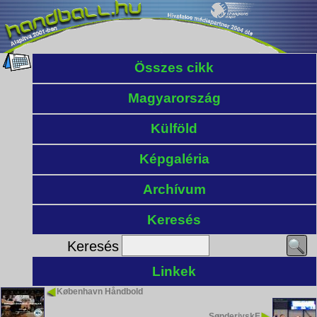
Összes cikk
Magyarország
Külföld
Képgaléria
Archívum
Keresés
Keresés
Linkek
København Håndbold
SønderjyskE