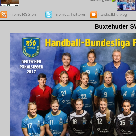
Híreink RSS-en
Híreink a Twitteren
handball.hu blog
Buxtehuder S