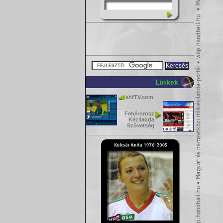
Linkek
ehfTV.com
Fehérorosz
Kézilabda
Szövetség