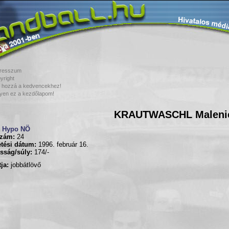
resszum
yright
 hozzá a kedvencekhez!
yen ez a kezdőlapom!
KRAUTWASCHL Maleni
Hypo NÖ
zám:
24
tési dátum:
1996. február 16.
sság/súly:
174/-
ja:
jobbátlövő