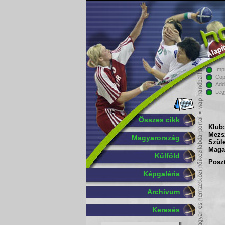
Imp
Cop
Add
Leg
Összes cikk
Klub:
Mezs
Magyarország
Szüle
Maga
Külföld
Poszt
Képgaléria
Archívum
Keresés