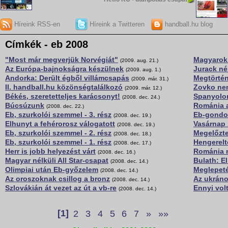
Híreink RSS-en
Híreink a Twitteren
handball.hu blog
Címkék - eb 2008
"Most már megverjük Norvégiát"
Magyarok
(2009. aug. 21.)
Az Európa-bajnokságra készülnek
Jurack né
(2009. aug. 1.)
Andorka: Derült égből villámcsapás
Megtörtén
(2009. már. 31.)
II. handball.hu közönségtalálkozó
Zovko ne
(2009. már. 12.)
Békés, szeretetteljes karácsonyt!
Spanyolor
(2008. dec. 24.)
Búcsúzunk
Románia 
(2008. dec. 22.)
Eb, szurkolói szemmel - 3. rész
Eb-gondo
(2008. dec. 19.)
Elhunyt a fehérorosz válogatott
Vasárnap 
(2008. dec. 19.)
Eb, szurkolói szemmel - 2. rész
Megelőzt
(2008. dec. 18.)
Eb, szurkolói szemmel - 1. rész
Hengerelt
(2008. dec. 17.)
Herr is jobb helyezést várt
Románia 
(2008. dec. 16.)
Magyar nélküli All Star-csapat
Bulath: E
(2008. dec. 14.)
Olimpiai után Eb-győzelem
Meglepeté
(2008. dec. 14.)
Az oroszoknak csillog a bronz
Az ukráno
(2008. dec. 14.)
Szlovákián át vezet az út a vb-re
Ennyi vol
(2008. dec. 14.)
[1]
2
3
4
5
6
7
»
»»