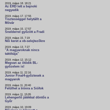
2019. május 18. 18:21
Az ÉRD lett a bajnoki
negyedik
2019. május 17. 17:55
Tisztességgel helytállt a
Móvár
2019. május 15. 17:57
Snelderrel győzött a Fradi
2019. május 15. 7:19
Női keret a vb-selejtezőkre
2019. május 13. 7:27
"A magyaroknak nincs
taktikája"
2019. május 12. 15:12
Megvan az ötödik BL-
győzelem is!
2019. május 11. 22:16
Junior Final4-győztesek a
magyarok
2019. május 11. 20:40
Felülhet a trónra a Siófok
2019. május 11. 15:05
Lehengerlő játékkal döntős a
Győr
2019. május 10. 19:09