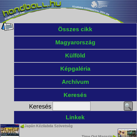
Összes cikk
Magyarország
Külföld
Képgaléria
Archívum
Keresés
Keresés
Linkek
Japán Kézilabda Szövetség
Time Out Magazin