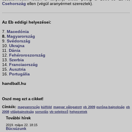
Csehország
ellen (végül aranyérmet szereztek).
Az Eb eddigi helyezései:
7.
Macedónia
8.
Magyarország
9.
Svédország
10.
Ukrajna
11.
Dánia
12.
Fehéroroszország
13.
Szerbia
14.
Franciaország
15.
Ausztria
16.
Portugália
handball.hu
Oszd meg ezt a cikket!
Címkék:
magyarország
külföld
magyar válogatott
vb 2009
európa-bajnokság
eb
2008
világbajnokság
sorsolás
vb-selejtező
helyezettek
További hírek
2019. május 22. 18:15
Búcsúzunk