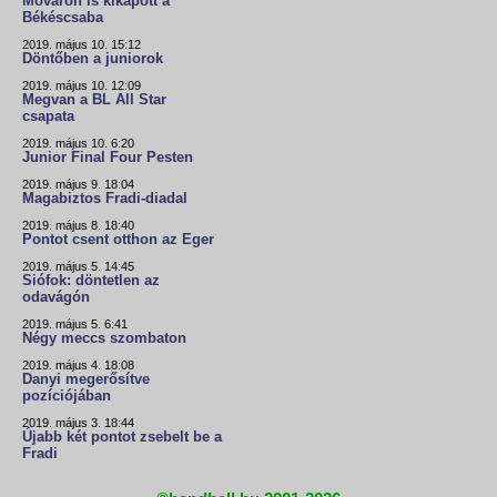
Móváron is kikapott a
Békéscsaba
2019. május 10. 15:12
Döntőben a juniorok
2019. május 10. 12:09
Megvan a BL All Star
csapata
2019. május 10. 6:20
Junior Final Four Pesten
2019. május 9. 18:04
Magabiztos Fradi-diadal
2019. május 8. 18:40
Pontot csent otthon az Eger
2019. május 5. 14:45
Siófok: döntetlen az
odavágón
2019. május 5. 6:41
Négy meccs szombaton
2019. május 4. 18:08
Danyi megerősítve
pozíciójában
2019. május 3. 18:44
Újabb két pontot zsebelt be a
Fradi