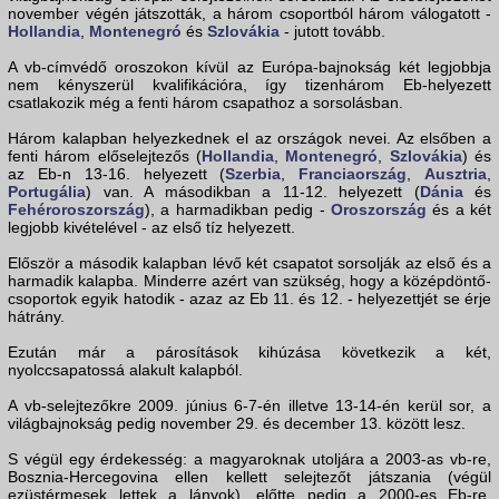
november végén játszották, a három csoportból három válogatott -
Hollandia
,
Montenegró
és
Szlovákia
- jutott tovább.
A vb-címvédő oroszokon kívül az Európa-bajnokság két legjobbja
nem kényszerül kvalifikációra, így tizenhárom Eb-helyezett
csatlakozik még a fenti három csapathoz a sorsolásban.
Három kalapban helyezkednek el az országok nevei. Az elsőben a
fenti három előselejtezős (
Hollandia
,
Montenegró
,
Szlovákia
) és
az Eb-n 13-16. helyezett (
Szerbia
,
Franciaország
,
Ausztria
,
Portugália
) van. A másodikban a 11-12. helyezett (
Dánia
és
Fehéroroszország
), a harmadikban pedig -
Oroszország
és a két
legjobb kivételével - az első tíz helyezett.
Először a második kalapban lévő két csapatot sorsolják az első és a
harmadik kalapba. Minderre azért van szükség, hogy a középdöntő-
csoportok egyik hatodik - azaz az Eb 11. és 12. - helyezettjét se érje
hátrány.
Ezután már a párosítások kihúzása következik a két,
nyolccsapatossá alakult kalapból.
A vb-selejtezőkre 2009. június 6-7-én illetve 13-14-én kerül sor, a
világbajnokság pedig november 29. és december 13. között lesz.
S végül egy érdekesség: a magyaroknak utoljára a 2003-as vb-re,
Bosznia-Hercegovina ellen kellett selejtezőt játszania (végül
ezüstérmesek lettek a lányok), előtte pedig a 2000-es Eb-re,