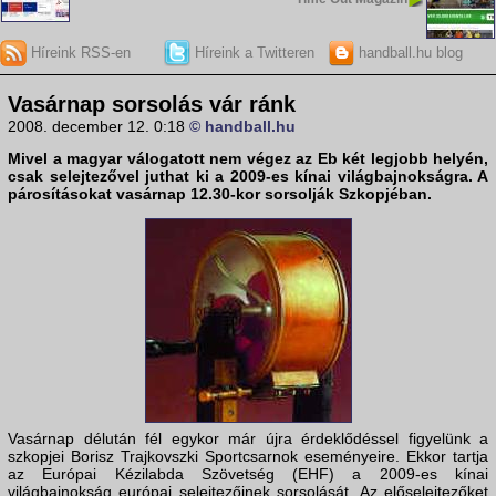
Híreink RSS-en
Híreink a Twitteren
handball.hu blog
Vasárnap sorsolás vár ránk
2008. december 12. 0:18
© handball.hu
Mivel a
magyar válogatott
nem végez az Eb két legjobb helyén,
csak selejtezővel juthat ki a
2009-es kínai világbajnokságra
. A
párosításokat vasárnap 12.30-kor sorsolják Szkopjéban.
Vasárnap délután fél egykor már újra érdeklődéssel figyelünk a
szkopjei Borisz Trajkovszki Sportcsarnok eseményeire. Ekkor tartja
az Európai Kézilabda Szövetség (EHF) a 2009-es kínai
világbajnokság európai selejtezőinek sorsolását. Az előselejtezőket