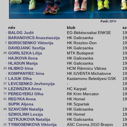
Fotó:
BFH
név
klub
sz
BALOG Judit
EG-Békéscsabai ENKSE
19
-
BARANOVICS Anasztaszija
HK Galicsanka
19
-
BORSCSENKO Viktorija
HK Rosztov-Don
19
7
DAVIDJANC Szofija
HK Galicsanka
19
-
GORILSZKA Lilija
MTK Budapest
19
25
HAJKOVA Ilona
HK Galicsanka
19
-
HLADUN Marija
HK Galicsanka
19
-
HLIBKO Irina
HCM Râmnicu Vâlcea
19
23
KOMPANYIEC Irina
HK IUVENTA Michalovce
19
-
LAJUK Olha
Kastamonu Belediyesi GSK
19
2
LEVCSENKO Jevhenyija
-
19
27
LEZINSZKA Anna
HC Karpati
19
76
PEREGYERIJ Olha
RK Krim Mercator
19
77
REGYKA Anna
HK Homel
19
21
SUPIK Aljona
HK Szpartak
-
SZAVCSIN Natalija
HK Galicsanka
19
43
SZMOLINH Leszja
HK Homel
19
-
SZTRJUKOVA Natalija
HK Galicsanka
19
-
TYIMOSENKOVA Viktorija
ASC Corona 2010 Brașov
19
12