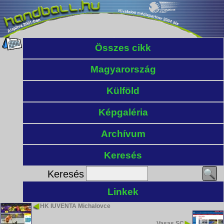
Összes cikk
Magyarország
Külföld
Képgaléria
Archívum
Keresés
Keresés
Linkek
HK IUVENTA Michalovce
Vasas SC