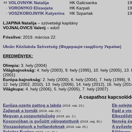
VOLOVNYIK Natalija
HK Galicsanka
19
44
VORONYKO Elizavjeta
HK Karpati
19
-
VOSZKOBOJNYIK Katyerina
HK Szpartak
19
-
LJAPINA Natalija
– szövetségi kapitány
VOJNALOVICS Valerij
– edző
Frissítve:
2019. március 22.
Ukrán Kézilabda Szövetség (Федерація гандболу України)
EREDMÉNYEK:
Olimpia:
3. hely (2004)
Világbajnokság:
4. hely (2003), 9. hely (1995), 10. hely (2005), 13. 
(2001)
Európa-bajnokság:
2. hely (2000), 6. hely (2004), 7. hely (1998), 9.
12. hely (2002, 2010), 13. hely (2006), 14. hely (2012), 16. hely (201
Világkupa:
4. hely (2006), 5. hely (2005), 7. hely (2007)
A csapathoz kapcsolód
Európa-szerte pattog a labda
Eb-selejt
(2019. már. 23.)
Zajlanak a tornák
Egál a vi
(2019. már. 22.)
Megvan a csoportelsőség
Elkezdődt
(2018. jún. 2.)
Koszovóban is győzött válogatottunk
Norvég és
(2018. máj. 30.)
Visszavágtunk a hollandoknak
A győzele
(2018. már. 25.)
Selejtez Európa
Fölényes