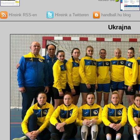
Híreink RSS-en
Híreink a Twitteren
handball.hu blog
Ukrajna