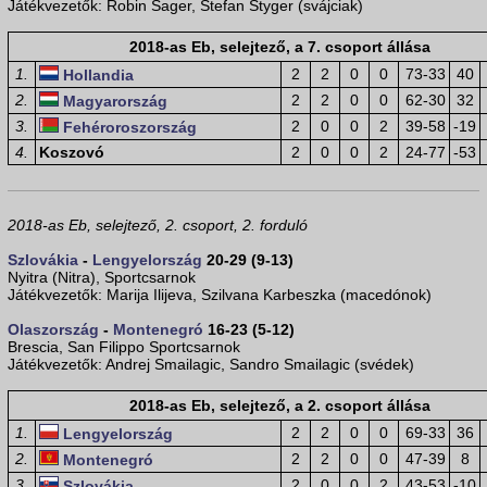
Játékvezetők: Robin Sager, Stefan Styger (svájciak)
2018-as Eb, selejtező, a 7. csoport állása
1.
2
2
0
0
73-33
40
Hollandia
2.
2
2
0
0
62-30
32
Magyarország
3.
2
0
0
2
39-58
-19
Fehéroroszország
4.
Koszovó
2
0
0
2
24-77
-53
2018-as Eb, selejtező, 2. csoport, 2. forduló
Szlovákia
-
Lengyelország
20-29 (9-13)
Nyitra (Nitra), Sportcsarnok
Játékvezetők: Marija Ilijeva, Szilvana Karbeszka (macedónok)
Olaszország
-
Montenegró
16-23 (5-12)
Brescia, San Filippo Sportcsarnok
Játékvezetők: Andrej Smailagic, Sandro Smailagic (svédek)
2018-as Eb, selejtező, a 2. csoport állása
1.
2
2
0
0
69-33
36
Lengyelország
2.
2
2
0
0
47-39
8
Montenegró
3.
2
0
0
2
43-53
-10
Szlovákia