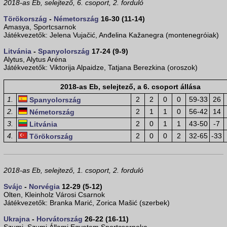
2018-as Eb, selejtező, 6. csoport, 2. forduló
Törökország
-
Németország
16-30 (11-14)
Amasya, Sportcsarnok
Játékvezetők: Jelena Vujačić, Anđelina Kažanegra (montenegróiak)
Litvánia
-
Spanyolország
17-24 (9-9)
Alytus, Alytus Aréna
Játékvezetők: Viktorija Alpaidze, Tatjana Berezkina (oroszok)
2018-as Eb, selejtező, a 6. csoport állása
1.
2
2
0
0
59-33
26
Spanyolország
2.
2
1
1
0
56-42
14
Németország
3.
2
0
1
1
43-50
-7
Litvánia
4.
2
0
0
2
32-65
-33
Törökország
2018-as Eb, selejtező, 1. csoport, 2. forduló
Svájc
-
Norvégia
12-29 (5-12)
Olten, Kleinholz Városi Csarnok
Játékvezetők: Branka Marić, Zorica Mašić (szerbek)
Ukrajna
-
Horvátország
26-22 (16-11)