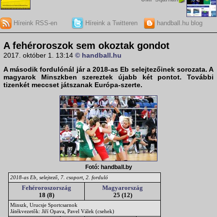
Híreink RSS-en
Híreink a Twitteren
handball.hu blog
A fehéroroszok sem okoztak gondot
2017. október 1. 13:14
© handball.hu
A második fordulónál jár a
2018-as Eb selejtezőinek
sorozata. A
magyarok Minszkben szereztek újabb két pontot. További
tizenkét meccset játszanak Európa-szerte.
Fotó: handball.by
2018-as Eb, selejtező, 7. csoport, 2. forduló
Fehéroroszország
Magyarország
18 (8)
25 (12)
Minszk, Urucsje Sportcsarnok
Játékvezetők: Jiří Opava, Pavel Válek (csehek)