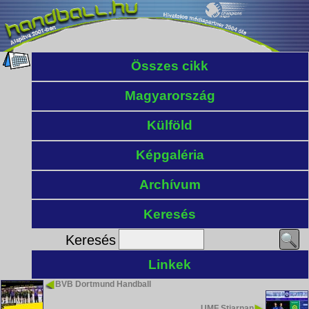
Összes cikk
Magyarország
Külföld
Képgaléria
Archívum
Keresés
Keresés
Linkek
BVB Dortmund Handball
UMF Stjarnan