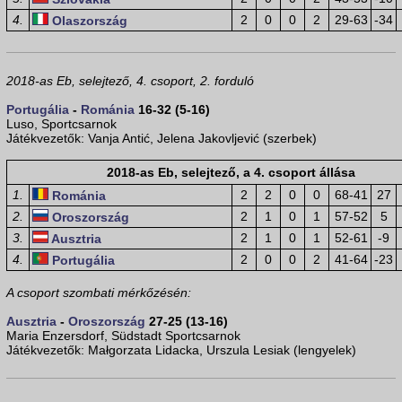
4.
2
0
0
2
29-63
-34
Olaszország
2018-as Eb, selejtező, 4. csoport, 2. forduló
Portugália
-
Románia
16-32 (5-16)
Luso, Sportcsarnok
Játékvezetők: Vanja Antić, Jelena Jakovljević (szerbek)
2018-as Eb, selejtező, a 4. csoport állása
1.
2
2
0
0
68-41
27
Románia
2.
2
1
0
1
57-52
5
Oroszország
3.
2
1
0
1
52-61
-9
Ausztria
4.
2
0
0
2
41-64
-23
Portugália
A csoport szombati mérkőzésén:
Ausztria
-
Oroszország
27-25 (13-16)
Maria Enzersdorf, Südstadt Sportcsarnok
Játékvezetők: Małgorzata Lidacka, Urszula Lesiak (lengyelek)