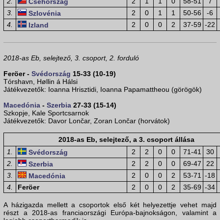
2.
2
1
1
0
58-51
7
Csehország
3.
2
0
1
1
50-56
-6
Szlovénia
4.
2
0
0
2
37-59
-22
Izland
2018-as Eb, selejtező, 3. csoport, 2. forduló
Feröer -
Svédország
15-33 (10-19)
Tórshavn, Høllin á Hálsi
Játékvezetők: Ioanna Hrisztidi, Ioanna Papamattheou (görögök)
Macedónia
-
Szerbia
27-33 (15-14)
Szkopje, Kale Sportcsarnok
Játékvezetők: Davor Lončar, Zoran Lončar (horvátok)
2018-as Eb, selejtező, a 3. csoport állása
1.
2
2
0
0
71-41
30
Svédország
2.
2
2
0
0
69-47
22
Szerbia
3.
2
0
0
2
53-71
-18
Macedónia
4.
Feröer
2
0
0
2
35-69
-34
A házigazda mellett a csoportok első két helyezettje vehet majd
részt a 2018-as franciaországi Európa-bajnokságon, valamint a