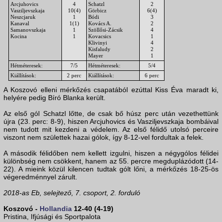
Arcjuhovics
4
Schatzl
2
Vasziljevszkaja
10(4)
Görbicz
6(4)
Neszcjaruk
1
Bódi
3
Kanaval
1(1)
Kovács A.
2
Samanovszkaja
1
Szöllősi-Zácsik
4
Kocina
1
Kovacsics
1
Klivinyi
4
Kisfaludy
2
Mayer
1
Hétméteresek:
7/5
Hétméteresek:
5/4
Kiállítások:
2 perc
Kiállítások:
6 perc
A Koszovó elleni mérkőzés csapatából ezúttal Kiss Éva maradt ki,
helyére pedig Bíró Blanka került.
Az első gól Schatzl lőtte, de csak bő húsz perc után vezethettünk
újra (23. perc: 8-9), hiszen Arcjuhovics és Vasziljevszkaja bombáival
nem tudott mit kezdeni a védelem. Az első félidő utolsó perceire
viszont nem születtek hazai gólok, így 8-12-vel fordultak a felek.
A második félidőben nem kellett izgulni, hiszen a négygólos félidei
különbség nem csökkent, hanem az 55. percre megduplázódott (14-
22). A mieink közül kilencen tudtak gólt lőni, a mérkőzés 18-25-ös
végeredménnyel zárult.
2018-as Eb, selejtező, 7. csoport, 2. forduló
Koszovó -
Hollandia
12-40 (4-19)
Pristina, Ifjúsági és Sportpalota