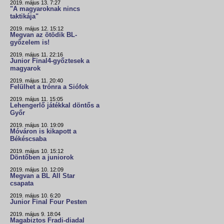
2019. május 13. 7:27
"A magyaroknak nincs
taktikája"
2019. május 12. 15:12
Megvan az ötödik BL-
győzelem is!
2019. május 11. 22:16
Junior Final4-győztesek a
magyarok
2019. május 11. 20:40
Felülhet a trónra a Siófok
2019. május 11. 15:05
Lehengerlő játékkal döntős a
Győr
2019. május 10. 19:09
Móváron is kikapott a
Békéscsaba
2019. május 10. 15:12
Döntőben a juniorok
2019. május 10. 12:09
Megvan a BL All Star
csapata
2019. május 10. 6:20
Junior Final Four Pesten
2019. május 9. 18:04
Magabiztos Fradi-diadal