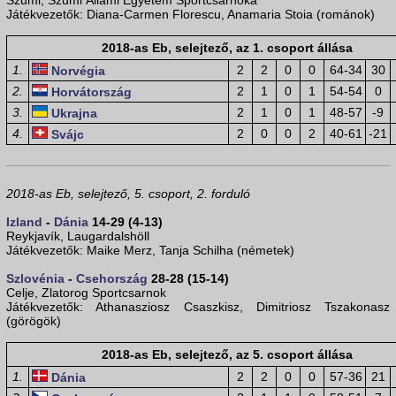
Szumi, Szumi Állami Egyetem Sportcsarnoka
Játékvezetők: Diana-Carmen Florescu, Anamaria Stoia (románok)
2018-as Eb, selejtező, az 1. csoport állása
1.
2
2
0
0
64-34
30
Norvégia
2.
2
1
0
1
54-54
0
Horvátország
3.
2
1
0
1
48-57
-9
Ukrajna
4.
2
0
0
2
40-61
-21
Svájc
2018-as Eb, selejtező, 5. csoport, 2. forduló
Izland
-
Dánia
14-29 (4-13)
Reykjavík, Laugardalshöll
Játékvezetők: Maike Merz, Tanja Schilha (németek)
Szlovénia
-
Csehország
28-28 (15-14)
Celje, Zlatorog Sportcsarnok
Játékvezetők: Athanasziosz Csaszkisz, Dimitriosz Tszakonasz
(görögök)
2018-as Eb, selejtező, az 5. csoport állása
1.
2
2
0
0
57-36
21
Dánia