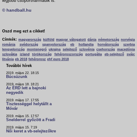
legjobb csoportharmadik is.
© handball.hu
Oszd meg ezt a cikket!
Címkék:
magyarország
külföld
magyar válogatott
dánia
németország
norvégia
románia
svédország
spanyolország
eb
hollandia
horvátország
szerbia
lengyelország
montenegró
ukrajna
selejtező
szlovénia
csehország
macedónia
szlovákia
izland
törökország
fehéroroszország
portugália
eb-selejtező
svájc
litvánia
eb 2018
fehérorosz
ehf euro 2018
További hírek
2019. május 22. 18:15
Búcsúzunk
2019. május 18. 18:21
Az ÉRD lett a bajnoki
negyedik
2019. május 17. 17:55
Tisztességgel helytállt a
Móvár
2019. május 15. 17:57
Snelderrel győzött a Fradi
2019. május 15. 7:19
Női keret a vb-selejtezőkre