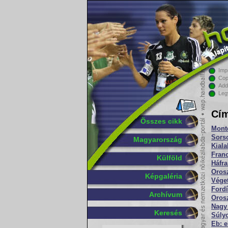
Imp
Cop
Add
Leg
Cím
Összes cikk
Mont
Sorso
Magyarország
Kiala
Fran
Külföld
Háfra
Orosz
Képgaléria
Véget
Fordí
Archívum
Orosz
Nagy 
Keresés
Súlyo
Eb: e