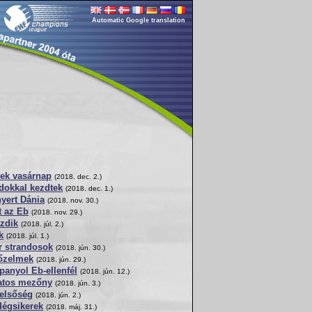
Automatic Google translation
ek vasárnap
(2018. dec. 2.)
dokkal kezdtek
(2018. dec. 1.)
yert Dánia
(2018. nov. 30.)
t az Eb
(2018. nov. 29.)
ezdik
(2018. júl. 2.)
k
(2018. júl. 1.)
 strandosok
(2018. jún. 30.)
őzelmek
(2018. jún. 29.)
panyol Eb-ellenfél
(2018. jún. 12.)
hatos mezőny
(2018. jún. 3.)
elsőség
(2018. jún. 2.)
dégsikerek
(2018. máj. 31.)