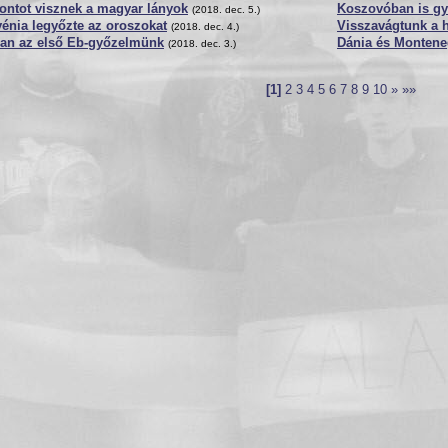
ontot visznek a magyar lányok
Koszovóban is gy
(2018. dec. 5.)
énia legyőzte az oroszokat
Visszavágtunk a 
(2018. dec. 4.)
an az első Eb-győzelmünk
Dánia és Monteneg
(2018. dec. 3.)
[1]
2
3
4
5
6
7
8
9
10
»
»»