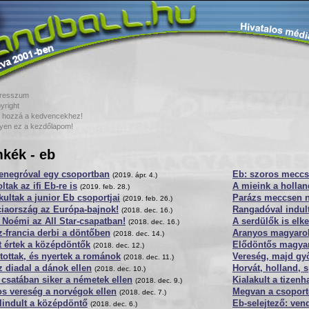
resszum
yright
 hozzá a kedvencekhez!
yen ez a kezdőlapom!
kék - eb
enegróval egy csoportban
Eb: szoros meccs
(2019. ápr. 4.)
ltak az ifi Eb-re is
A mieink a hollan
(2019. feb. 28.)
kultak a junior Eb csoportjai
Parázs meccsen n
(2019. feb. 26.)
ciaország az Európa-bajnok!
Rangadóval indul
(2018. dec. 16.)
 Noémi az All Star-csapatban!
A serdülők is elk
(2018. dec. 16.)
-francia derbi a döntőben
Aranyos magyaro
(2018. dec. 14.)
 értek a középdöntők
Elődöntős magyar
(2018. dec. 12.)
tottak, és nyertek a románok
Vereség, majd gy
(2018. dec. 11.)
 diadal a dánok ellen
Horvát, holland, s
(2018. dec. 10.)
csatában siker a németek ellen
Kialakult a tizen
(2018. dec. 9.)
s vereség a norvégok ellen
Megvan a csoport
(2018. dec. 7.)
lindult a középdöntő
Eb-selejtező: ven
(2018. dec. 6.)