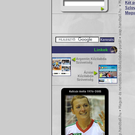
Két p
Szlov
Megv
Linkek
Argentin Kézilabda
Szövetség
Ázsiai
Kézilabda
Szövetség