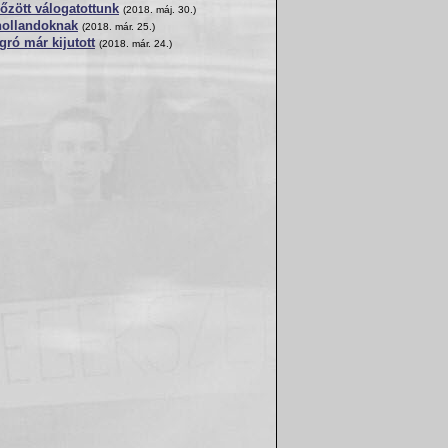
őzött válogatottunk
(2018. máj. 30.)
hollandoknak
(2018. már. 25.)
ró már kijutott
(2018. már. 24.)